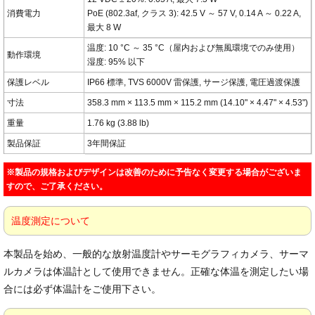
消費電力
PoE (802.3af, クラス 3): 42.5 V ～ 57 V, 0.14 A ～ 0.22 A,
最大 8 W
温度: 10 °C ～ 35 °C（屋内および無風環境でのみ使用）
動作環境
湿度: 95% 以下
保護レベル
IP66 標準, TVS 6000V 雷保護, サージ保護, 電圧過渡保護
寸法
358.3 mm × 113.5 mm × 115.2 mm (14.10" × 4.47" × 4.53")
重量
1.76 kg (3.88 lb)
製品保証
3年間保証
※製品の規格およびデザインは改善のために予告なく変更する場合がございま
すので、ご了承ください。
温度測定について
本製品を始め、一般的な放射温度計やサーモグラフィカメラ、サーマ
ルカメラは体温計として使用できません。正確な体温を測定したい場
合には必ず体温計をご使用下さい。