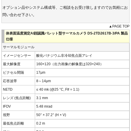
オプション品やシステム構成等、ご相談をお受け致しますのでお気軽にお
問い合わせ下さい。
▲PAGE TOP
体表面温度測定AI顔認識バレット型サーマルカメラ DS-2TD2617B-3/PA 製品
仕様
サーマルモジュール
イメージセンサー
酸化バナジウム非冷却焦点面アレイ
最大解像度
160×120（出力画像の解像度は320×240）
ピクセル間隔
17μm
応答波帯
8～14μm
NETD
≤ 40 mk (@25 °C, F# = 1.1)
レンズ (焦点距離)
3.1 mm
IFOV
5.48 mrad
視野
50° × 37.2° (H × V)
最低焦点距離
0.2 m