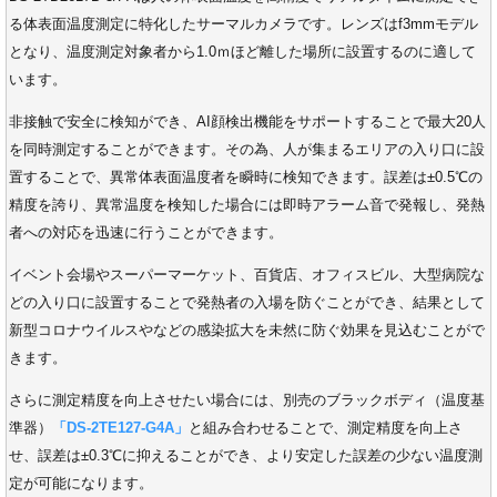
る体表面温度測定に特化したサーマルカメラです。レンズはf3mmモデル
となり、温度測定対象者から1.0ｍほど離した場所に設置するのに適して
います。
非接触で安全に検知ができ、AI顔検出機能をサポートすることで最大20人
を同時測定することができます。その為、人が集まるエリアの入り口に設
置することで、異常体表面温度者を瞬時に検知できます。誤差は±0.5℃の
精度を誇り、異常温度を検知した場合には即時アラーム音で発報し、発熱
者への対応を迅速に行うことができます。
イベント会場やスーパーマーケット、百貨店、オフィスビル、大型病院な
どの入り口に設置することで発熱者の入場を防ぐことができ、結果として
新型コロナウイルスやなどの感染拡大を未然に防ぐ効果を見込むことがで
きます。
さらに測定精度を向上させたい場合には、別売のブラックボディ（温度基
準器）
「DS-2TE127-G4A」
と組み合わせることで、測定精度を向上さ
せ、誤差は±0.3℃に抑えることができ、より安定した誤差の少ない温度測
定が可能になります。