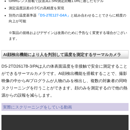
f3mmレンズ搭載で設置高1.5m/測定距離1.0mに適したモデル
測定温度誤差±0.5℃の高精度を実現
別売の温度基準器
「DS-2TE127-G4A」
と組み合わせることでさらに精度の
向上が可能
※製品の規格およびデザインは改善のために予告なく変更する場合がござい
ます。
AI顔検出機能により人を判別して温度を測定するサーマルカメラ
DS-2TD2617B-3/PAは人の体表面温度を非接触で安全に測定すること
ができるサーマルカメラです。AI顔検出機能を搭載することで、撮影
映像の中からAIプログラムが人物のみを検出し、複数の対象者の同時
スクリーニングを行うことができます。顔のみを測定するので他の熱
源からの誤報を減らします。
実際にスクリーニングをしている動画