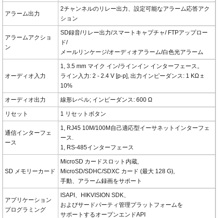
2チャンネルのリレー出力、設定可能なアラーム応答アク
アラーム出力
ション
SD録音/リレー出力/スマートキャプチャ/ FTPアップロー
アラームアクショ
ド/
ン
メールリンケージ/オーディオアラーム/白色光アラーム
1, 3.5 mm マイク イン/ラインイン インターフェース。
オーディオ入力
ライン入力: 2 - 2.4 V [p-p], 出力インピーダンス: 1 KΩ ±
10%
オーディオ出力
線形レベル; インピーダンス: 600 Ω
リセット
1 リセットボタン
1, RJ45 10M/100M自己適応型イーサネットインターフェ
通信インターフェ
ース.
ース
1, RS-485インターフェース
MicroSD カードスロット内蔵,
SD メモリーカード
MicroSD/SDHC/SDXC カード (最大 128 G),
手動、アラーム録画をサポート
ISAPI、HIKVISION SDK、
アプリケーション
およびサードパーティ管理プラットフォームを
プログラミング
サポートするオープンエンドAPI