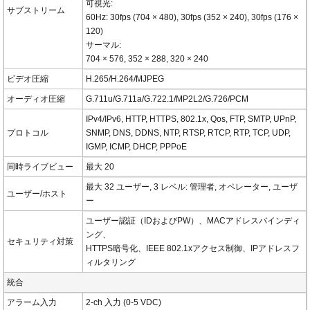
可視光:
サブストリーム
60Hz: 30fps (704 × 480), 30fps (352 × 240), 30fps (176 ×
120)
サーマル:
704 × 576, 352 × 288, 320 × 240
ビデオ圧縮
H.265/H.264/MJPEG
オーディオ圧縮
G.711u/G.711a/G.722.1/MP2L2/G.726/PCM
IPv4/IPv6, HTTP, HTTPS, 802.1x, Qos, FTP, SMTP, UPnP,
プロトコル
SNMP, DNS, DDNS, NTP, RTSP, RTCP, RTP, TCP, UDP,
IGMP, ICMP, DHCP, PPPoE
同時ライブビュー
最大 20
最大 32 ユーザー, 3 レベル: 管理者, オペレーター, ユーザ
ユーザー/ホスト
ー
ユーザー認証（IDおよびPW）、MACアドレスバインディ
ング、
セキュリティ対策
HTTPS暗号化、IEEE 802.1xアクセス制御、IPアドレスフ
ィルタリング
統合
アラーム入力
2-ch 入力 (0-5 VDC)