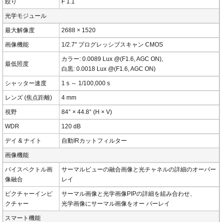
絞り
F 1.1
光学モジュール
最大解像度
2688 × 1520
画像機能
1/2.7" プログレッシブスキャン CMOS
カラー: 0.0089 Lux @(F1.6, AGC ON),
最低照度
白黒: 0.0018 Lux @(F1.6, AGC ON)
シャッター速度
1 s ～ 1/100,000 s
レンズ (焦点距離)
4 mm
視野
84° × 44.8° (H × V)
WDR
120 dB
デイ & ナイト
自動IRカットフィルター
画像機能
バイスペクトル画
サーマルビューの融合画像と光チャネルの詳細のオーバー
像融合
レイ
ピクチャーインピ
サーマル画像と光学画像PIPの詳細を組み合わせ、
クチャー
光学画像にサーマル画像をオー バーレイ
スマート機能