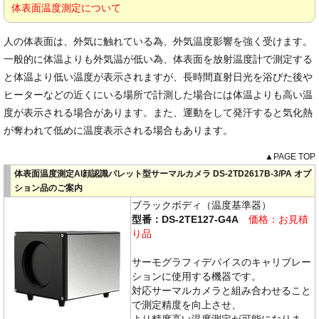
体表面温度測定について
人の体表面は、外気に触れている為、外気温度影響を強く受けます。
一般的に体温よりも外気温が低い為、体表面を放射温度計で測定する
と体温より低い温度が表示されますが、長時間直射日光を浴びた後や
ヒーターなどの近くにいる場所で計測した場合には体温よりも高い温
度が表示される場合があります。また、運動をして発汗すると気化熱
が奪われて低めに温度表示される場合もあります。
▲PAGE TOP
体表面温度測定AI顔認識バレット型サーマルカメラ DS-2TD2617B-3/PA オプ
ション品のご案内
ブラックボディ（温度基準器）
型番：DS-2TE127-G4A
価格：お見積
り品
サーモグラフィデバイスのキャリブレー
ションに使用する機器です。
対応サーマルカメラと組み合わせること
で測定精度を向上させ、