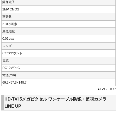
撮像素子
2MP CMOS
画素数
210万画素
最低照度
0.01Lux
レンズ
C/CSマウント
電源
DC12V/PoC
寸法(mm)
69.2×57.3×148.7
▲PAGE TOP
HD-TVI 5メガピクセル ワンケーブル防犯・監視カメラ
LINE UP