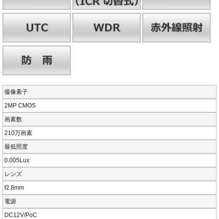
撮像素子
2MP CMOS
画素数
210万画素
最低照度
0.005Lux
レンズ
f2.8mm
電源
DC12V/PoC