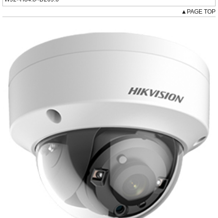
▲PAGE TOP