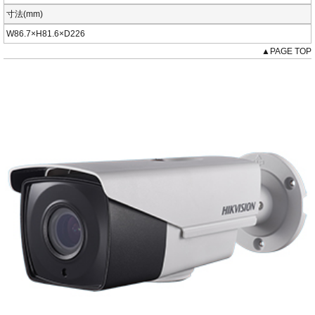
寸法(mm)
W86.7×H81.6×D226
▲PAGE TOP