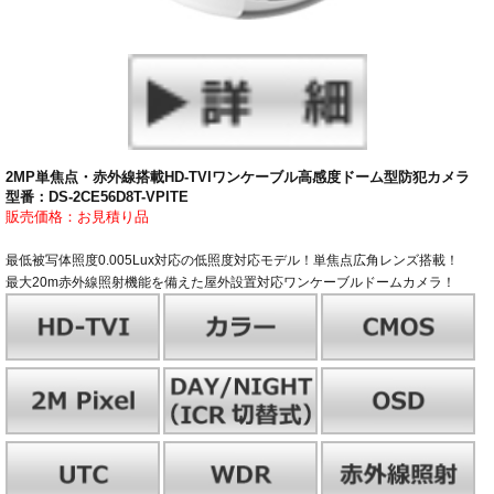
2MP単焦点・赤外線搭載HD-TVIワンケーブル高感度ドーム型防犯カメラ
型番：DS-2CE56D8T-VPITE
販売価格：お見積り品
最低被写体照度0.005Lux対応の低照度対応モデル！単焦点広角レンズ搭載！
最大20m赤外線照射機能を備えた屋外設置対応ワンケーブルドームカメラ！