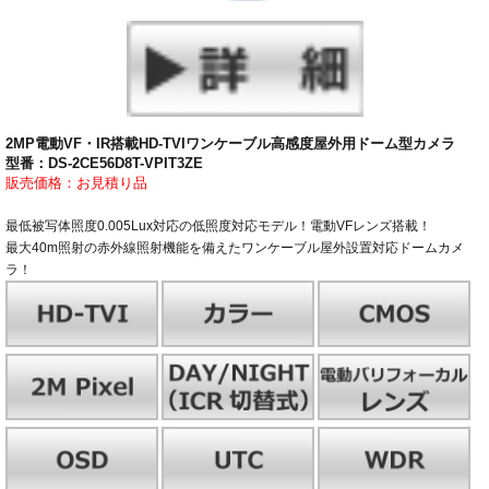
2MP電動VF・IR搭載HD-TVIワンケーブル高感度屋外用ドーム型カメラ
型番：DS-2CE56D8T-VPIT3ZE
販売価格：お見積り品
最低被写体照度0.005Lux対応の低照度対応モデル！電動VFレンズ搭載！
最大40m照射の赤外線照射機能を備えたワンケーブル屋外設置対応ドームカメ
ラ！