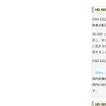
HD-S
SSD-1
映像分配
3G-SDI
応し、出
に起きる
送するこ
SSD-1
「Artics
国内画像
国内の自
す。
HD-S