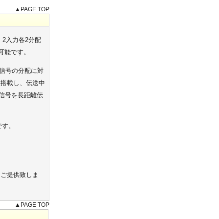
▲PAGE TOP
 2入力各2分配
可能です。
SDI信号の分配に対
を搭載し、伝送中
像信号を長距離伝
です。
をご提供致しま
▲PAGE TOP