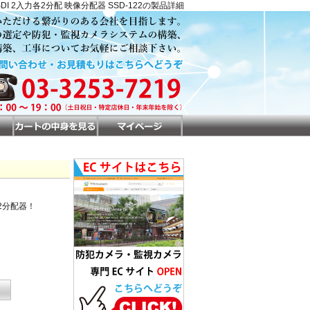
SDI 2入力各2分配 映像分配器 SSD-122の製品詳細
像2分配器！