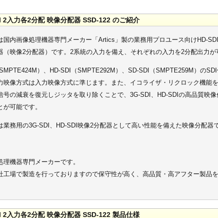
DI 2入力各2分配 映像分配器 SSD-122 のご紹介
22は国内画像処理機器専門メーカー「Artics」製の業務用プロユース向けHD-SDI
器（映像2分配器）です。2系統の入力を備え、それぞれの入力を2分配出力が
（SMPTE424M）、HD-SDI（SMPTE292M）、SD-SDI（SMPTE259M）の
力映像方式は入力映像方式に準じます。また、イコライザ・リクロック機能
信号の減衰を復元しジッタを取り除くことで、3G-SDI、HD-SDIの高品質映
とが可能です。
22は業務用の3G-SDI、HD-SDI映像2分配器として高い性能を備えた映像分配器
」
処理機器専門メーカーです。
社工場で製造を行っておりますので保守性が高く、高品質・高アフター製品
DI 2入力各2分配 映像分配器 SSD-122 製品仕様