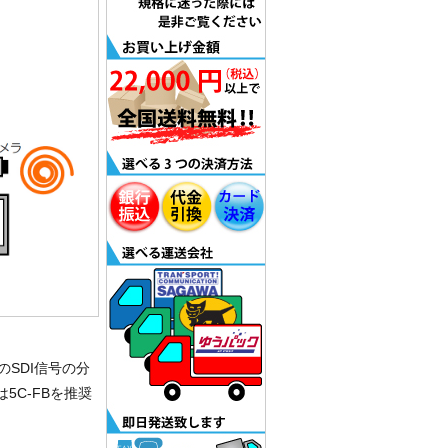
M）のSDI信号の分
C-FBを推奨