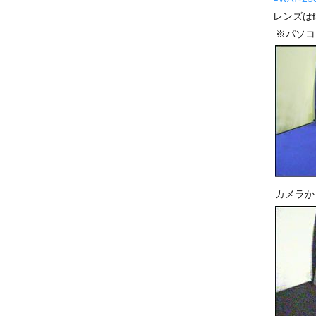
レンズは
※パソコ
カメラか