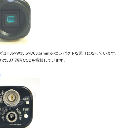
はH36×W35.5×D63.5(mm)のコンパクトな造りになっています。
/3"の38万画素CCDを搭載しています。
面