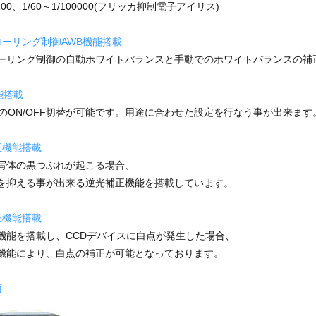
/100、1/60～1/100000(フリッカ抑制電子アイリス)
ローリング制御AWB機能搭載
ーリング制御の自動ホワイトバランスと手動でのホワイトバランスの補
能搭載
能のON/OFF切替が可能です。用途に合わせた設定を行なう事が出来ます
正機能搭載
写体の黒つぶれが起こる場合、
を抑える事が出来る逆光補正機能を搭載しています。
正機能搭載
機能を搭載し、CCDデバイスに白点が発生した場合、
機能により、白点の補正が可能となっております。
面