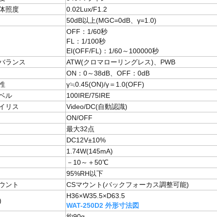
体照度
0.02Lux/F1.2
50dB以上(MGC=0dB、γ=1.0)
OFF：1/60秒
ド
FL：1/100秒
EI(OFF/FL)：1/60～100000秒
バランス
ATW(クロマローリングレス)、PWB
ON：0～38dB、OFF：0dB
性
γ≒0.45(ON)/γ＝1.0(OFF)
ベル
100IRE/75IRE
イリス
Video/DC(自動認識)
ON/OFF
最大32点
DC12V±10%
1.74W(145mA)
－10～＋50℃
95%RH以下
ウント
CSマウント(バックフォーカス調整可能)
H36×W35.5×D63.5
)
WAT-250D2 外形寸法図
約90g