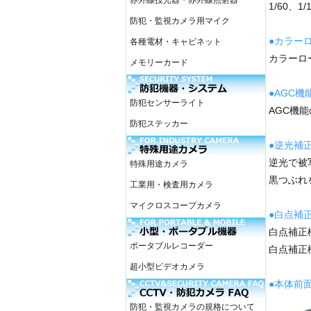
赤外線投光器・赤外線照射器
1/60、1
防犯・監視カメラ用マイク
●カラー
各種電材・キャビネット
カラーロ
メモリーカード
●AGC機
防犯センサーライト
AGC機
防犯ステッカー
●逆光補
逆光で被
特殊用途カメラ
黒つぶれ
工業用・検査用カメラ
マイクロスコープカメラ
●白点補
白点補正
ポータブルレコーダー
白点補正
超小型ビデオカメラ
●本体前
防犯・監視カメラの規格について