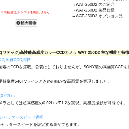
→WAT-250D2 のご紹介
→WAT-250D2 製品仕様
※本製品にはレンズは付属致しません。
→WAT-250D2 オプション品
C(ワテック)高性能高感度カラーCCDカメラ WAT-250D2 主な機能と特
素高画質CCD搭載
38万画素のCCDを搭載。公表はしておりませんが、SONY製の高画質CCD
平解像度540TVラインときめの細かな高画質を実現しました。
.02Lux
ラとしては超高感度の0.02Lux/F1.2を実現。高感度撮影が可能です。
のシャッタースピード選択
シャッタースピードを設定する事ができます。