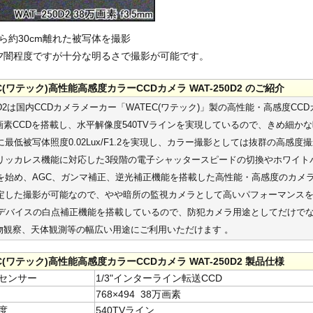
ら約30cm離れた被写体を撮影
x 夕闇程度ですが十分な明るさで撮影が可能です。
C(ワテック)高性能高感度カラーCCDカメラ WAT-250D2 のご紹介
50D2は国内CCDカメラメーカー「WATEC(ワテック)」製の高性能・高感度CC
8万画素CCDを搭載し、水平解像度540TVラインを実現しているので、きめ細か
最低被写体照度0.02Lux/F1.2を実現し、カラー撮影としては抜群の高感度
リッカレス機能に対応した3段階の電子シャッタースピードの切換やホワイト
を始め、AGC、ガンマ補正、逆光補正機能を搭載した高性能・高感度のカメ
定した撮影が可能なので、やや暗所の監視カメラとして高いパフォーマンス
Dデバイスの白点補正機能を搭載しているので、防犯カメラ用途としてだけで
、生物観察、天体観測等の幅広い用途にご利用いただけます 。
C(ワテック)高性能高感度カラーCCDカメラ WAT-250D2 製品仕様
センサー
1/3"インターライン転送CCD
768×494 38万画素
度
540TVライン