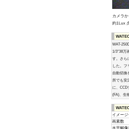
カメラか
約1Lu
WATE
WAT-2
1/3"3
す。さらに
した。フ
自動切換
所でも安
に、CC
(FA)
WATE
イメージ
画素数
水平解像