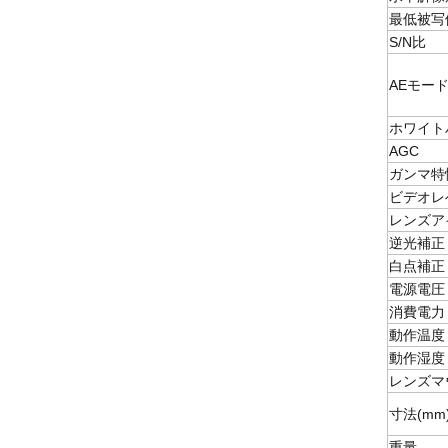
最低被写
S/N比
AEモー
ホワイト
AGC
ガンマ特
ビデオレ
レンズア
逆光補正
白点補正
電源電圧
消費電力
動作温度
動作湿度
レンズマ
寸法(mm
重量