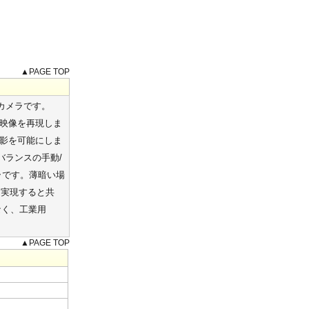
▲PAGE TOP
Dカメラです。
な映像を再現しま
撮影を可能にしま
バランスの手動/
ラです。薄暗い場
を実現すると共
なく、工業用
▲PAGE TOP