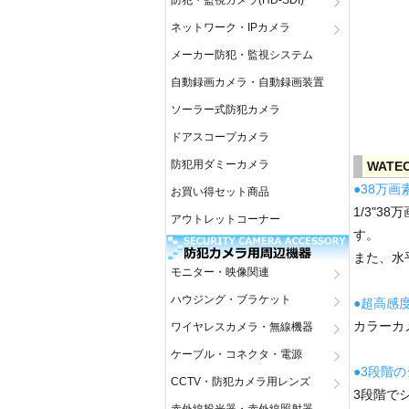
防犯・監視カメラ(HD-SDI)
ネットワーク・IPカメラ
メーカー防犯・監視システム
自動録画カメラ・自動録画装置
ソーラー式防犯カメラ
ドアスコープカメラ
防犯用ダミーカメラ
WATE
●38万画
お買い得セット商品
1/3"
アウトレットコーナー
す。
また、水
モニター・映像関連
ハウジング・ブラケット
●超高感度0
カラーカメ
ワイヤレスカメラ・無線機器
ケーブル・コネクタ・電源
●3段階
CCTV・防犯カメラ用レンズ
3段階で