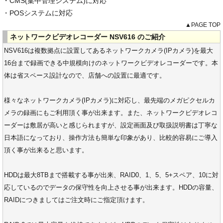
・CMS(集中管理システム)に対応
・POSシステムに対応
▲PAGE TOP
ネットワークビデオレコーダー NSV616 のご紹介
NSV616は複数拠点に設置してあるネットワークカメラ(IPカメラ)を最大
16台まで録画できる中規模向けのネットワークビデオレコーダーです。本
体は省スペース設計なので、店舗への設置に最適です。
様々なネットワークカメラ(IPカメラ)に対応し、最先端のメガピクセルカ
メラの録画にもご利用頂く事が出来ます。また、ネットワークビデオレコ
ーダーは敷居が高いと感じられますが、設定画面及び取扱説明書は丁寧な
日本語になっており、操作方法も簡単な印象があり、比較的容易にご導入
頂く事が出来ると思います。
HDDは最大8TBまで搭載する事が出来、RAID0、1、5、5+スペア、10に対
応しているのでデータの保守性を向上させる事が出来ます。HDDの容量、
RAIDにつきましてはご注文時にご指定頂けます。