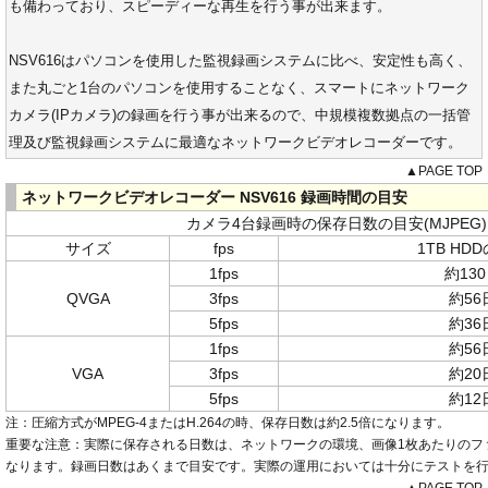
も備わっており、スピーディーな再生を行う事が出来ます。
NSV616はパソコンを使用した監視録画システムに比べ、安定性も高く、
また丸ごと1台のパソコンを使用することなく、スマートにネットワーク
カメラ(IPカメラ)の録画を行う事が出来るので、中規模複数拠点の一括管
理及び監視録画システムに最適なネットワークビデオレコーダーです。
▲PAGE TOP
ネットワークビデオレコーダー NSV616 録画時間の目安
カメラ4台録画時の保存日数の目安(MJPEG)
サイズ
fps
1TB HD
1fps
約13
QVGA
3fps
約56
5fps
約36
1fps
約56
VGA
3fps
約20
5fps
約12
注：圧縮方式がMPEG-4またはH.264の時、保存日数は約2.5倍になります。
重要な注意：実際に保存される日数は、ネットワークの環境、画像1枚あたりのフ
なります。録画日数はあくまで目安です。実際の運用においては十分にテストを
▲PAGE TOP