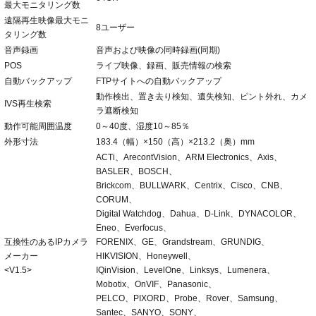
最大モニタリング数
遠隔再生映像最大モニ
8ユーザー
タリング数
音声録画
音声および映像の同時録画(同期)
POS
ライブ映像、録画、販売情報の検索
自動バックアップ
FTPサイトへの自動バックアップ
動作検出、置き去り検知、遺失検知、ピント外れ、カメ
IVS再生検索
ラ遮断検知
動作可能周囲温度
0～40度、湿度10～85％
外形寸法
183.4（幅）×150（高）×213.2（奥）mm
ACTi、ArecontVision、ARM Electronics、Axis、
BASLER、BOSCH、
Brickcom、BULLWARK、Centrix、Cisco、CNB、
CORUM、
Digital Watchdog、Dahua、D-Link、DYNACOLOR、
Eneo、Everfocus、
互換性のあるIPカメラ
FORENIX、GE、Grandstream、GRUNDIG、
メーカー
HIKVISION、Honeywell、
<V1.5>
IQinVision、LevelOne、Linksys、Lumenera、
Mobotix、OnVIF、Panasonic、
PELCO、PIXORD、Probe、Rover、Samsung、
Santec、SANYO、SONY、