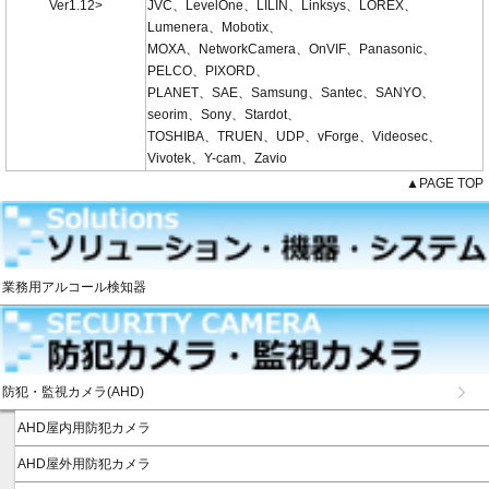
Ver1.12>
JVC、LevelOne、LILIN、Linksys、LOREX、
Lumenera、Mobotix、
MOXA、NetworkCamera、OnVIF、Panasonic、
PELCO、PIXORD、
PLANET、SAE、Samsung、Santec、SANYO、
seorim、Sony、Stardot、
TOSHIBA、TRUEN、UDP、vForge、Videosec、
Vivotek、Y-cam、Zavio
▲PAGE TOP
業務用アルコール検知器
防犯・監視カメラ(AHD)
AHD屋内用防犯カメラ
AHD屋外用防犯カメラ