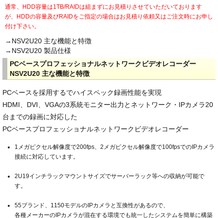
通常、HDD容量は1TB/RAIDは組まずにお見積りさせていただいております
が、HDDの容量及びRAIDをご指定の場合はお見積り依頼又はご注文時にお申し
付け下さい。
→NSV2U20 主な機能と特徴
→NSV2U20 製品仕様
PCベースプロフェッショナルネットワークビデオレコーダー
NSV2U20 主な機能と特徴
PCベースを採用するでハイスペック録画性能を実現
HDMI、DVI、VGAの3系統モニター出力とネットワーク・IPカメラ20
台までの録画に対応した
PCベースプロフェッショナルネットワークビデオレコーダー
1メガピクセル解像度で200fps、2メガピクセル解像度で100fpsでのIPカメラ
接続に対応しています。
2U19インチラックマウントサイズでサーバーラック等への収納が可能で
す。
55ブランド、1150モデルのIPカメラと互換性があるので、
各種メーカーのIPカメラが混在する環境でも統一したシステムを簡単に構築