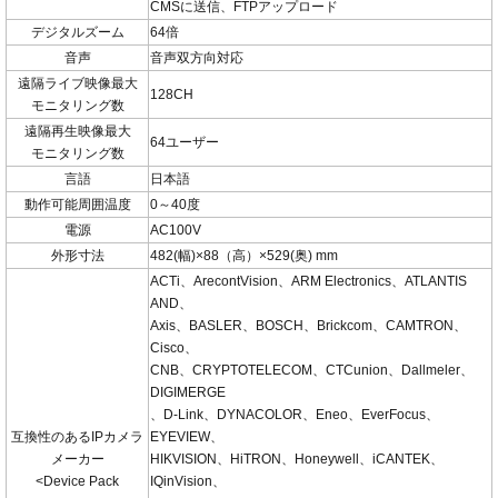
CMSに送信、FTPアップロード
デジタルズーム
64倍
音声
音声双方向対応
遠隔ライブ映像最大
128CH
モニタリング数
遠隔再生映像最大
64ユーザー
モニタリング数
言語
日本語
動作可能周囲温度
0～40度
電源
AC100V
外形寸法
482(幅)×88（高）×529(奥) mm
ACTi、ArecontVision、ARM Electronics、ATLANTIS
AND、
Axis、BASLER、BOSCH、Brickcom、CAMTRON、
Cisco、
CNB、CRYPTOTELECOM、CTCunion、Dallmeler、
DIGIMERGE
、D-Link、DYNACOLOR、Eneo、EverFocus、
互換性のあるIPカメラ
EYEVIEW、
メーカー
HIKVISION、HiTRON、Honeywell、iCANTEK、
<Device Pack
IQinVision、