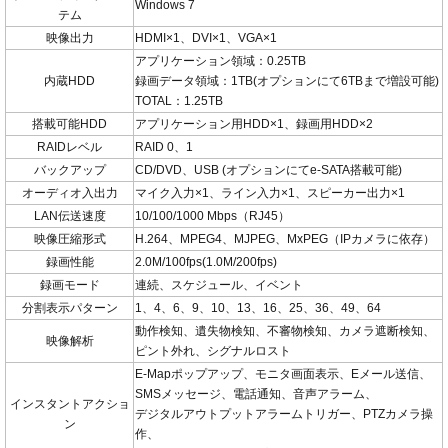
Windows 7
テム
映像出力
HDMI×1、DVI×1、VGA×1
アプリケーション領域：0.25TB
内蔵HDD
録画データ領域：1TB(オプションにて6TBまで増設可能)
TOTAL：1.25TB
搭載可能HDD
アプリケーション用HDD×1、録画用HDD×2
RAIDレベル
RAID 0、1
バックアップ
CD/DVD、USB (オプションにてe-SATA搭載可能)
オーディオ入出力
マイク入力×1、ライン入力×1、スピーカー出力×1
LAN伝送速度
10/100/1000 Mbps（RJ45）
映像圧縮形式
H.264、MPEG4、MJPEG、MxPEG（IPカメラに依存）
録画性能
2.0M/100fps(1.0M/200fps)
録画モード
連続、スケジュール、イベント
分割表示パターン
1、4、6、9、10、13、16、25、36、49、64
動作検知、遺失物検知、不審物検知、カメラ遮断検知、
映像解析
ピント外れ、シグナルロスト
E-Mapポップアップ、モニタ画面表示、Eメール送信、
SMSメッセージ、電話通知、音声アラーム、
インスタントアクショ
デジタルアウトプットアラームトリガー、PTZカメラ操
ン
作、