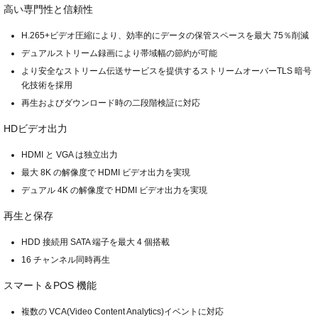
高い専門性と信頼性
H.265+ビデオ圧縮により、効率的にデータの保管スペースを最大 75％削減
デュアルストリーム録画により帯域幅の節約が可能
より安全なストリーム伝送サービスを提供するストリームオーバーTLS 暗号
化技術を採用
再生およびダウンロード時の二段階検証に対応
HDビデオ出力
HDMI と VGA は独立出力
最大 8K の解像度で HDMI ビデオ出力を実現
デュアル 4K の解像度で HDMI ビデオ出力を実現
再生と保存
HDD 接続用 SATA 端子を最大 4 個搭載
16 チャンネル同時再生
スマート＆POS 機能
複数の VCA(Video Content Analytics)イベントに対応