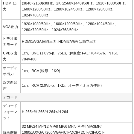
HDMI 出
(3840×2160)/30Hz、2K (2560×1440)/60Hz、1920×1080/60Hz、
力
1600×1200/60Hz、1280×1024/60Hz、1280×720/60Hz、
1024×768/60Hz
1920×1080/60Hz、1600×1200/60Hz、1280×1024/60Hz、
VGA 出力
1280×720/60Hz、1024×768/60Hz
ビデオ出
HDMI1/VGA 同時出力, HDMI2/VGA は独立出力
力モード
CVBS 出
1ch、BNC (1.0Vp-p、75Ω)、解像度: PAL: 704×576、NTSC:
力
704×480
オーディ
1ch、RCA (線形、1KΩ)
オ出力
双方向音
1ch、RCA (2.0Vp-p、1KΩ、オーディオ入力使用)
声
デコード
デコード
フォーマ
H.265+/H.265/H.264+/H.264
ット
32 MP/24 MP/12 MP/8 MP/6 MP/5 MP/4 MP/3MP/
録画解像
1080p/UXGA/720p/VGA/4CIF/DCIF/ 2CIF/CIF/QCIF