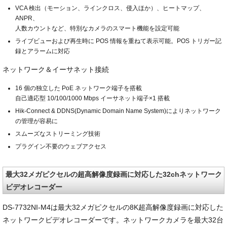
VCA 検出（モーション、ラインクロス、侵入ほか）、ヒートマップ、
ANPR、
人数カウントなど、特別なカメラのスマート機能を設定可能
ライブビューおよび再生時に POS 情報を重ねて表示可能。POS トリガー記
録とアラームに対応
ネットワーク＆イーサネット接続
16 個の独立した PoE ネットワーク端子を搭載
自己適応型 10/100/1000 Mbps イーサネット端子×1 搭載
Hik-Connect & DDNS(Dynamic Domain Name System)によりネットワーク
の管理が容易に
スムーズなストリーミング技術
プラグイン不要のウェブアクセス
最大32メガピクセルの超高解像度録画に対応した32chネットワーク
ビデオレコーダー
DS-7732NI-M4は最大32メガピクセルの8K超高解像度録画に対応した
ネットワークビデオレコーダーです。ネットワークカメラを最大32台