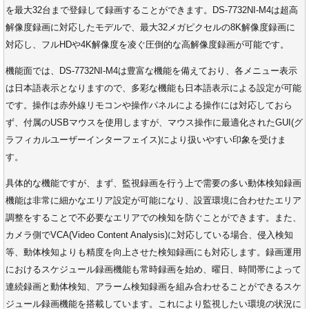
を最大32台まで登録して録画することができます。DS-7732NI-M4は超高
解像度録画に対応したモデルで、最大32メガピクセルの8K解像度録画に
対応し、フルHDや4K解像度を凌ぐ圧倒的な高解像度録画が可能です。
機能面では、DS-7732NI-M4は豊富な機能を備えており、各メニュー表示
は日本語表示となりますので、多彩な機能も日本語表示による設定が可能
です。操作は赤外線リモコンや操作パネルによる操作には対応しておら
ず、付属のUSBマウスを使用しますが、マウス操作に最適化されたGUI(グ
ラフィカルユーザーインターフェイス)により扱いやすい印象を受けま
す。
具体的な機能ですが、まず、監視録画を行う上で需要の多い動体検知録画
機能は非常に細かなエリア設定が可能になり、設置環境に合わせたエリア
調整をすることで不必要なエリアでの検知を防ぐことができます。また、
カメラ側でVCA(Video Content Analysis)に対応している場合、侵入検知
等、動体検知よりも精度を向上させた検知録画にも対応します。録画運用
におけるスケジュール録画機能も常時録画を始め、曜日、時間帯によって
連続録画と動体検知、アラーム検知録画を組み合わせることができるスケ
ジュール録画機能を搭載しています。これにより監視したい環境の状況に