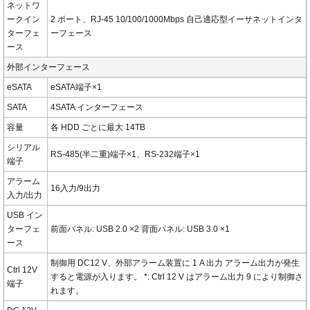
ネットワ
ークイン
2 ポート、RJ-45 10/100/1000Mbps 自己適応型イーサネットインタ
ターフェ
ーフェース
ース
外部インターフェース
eSATA
eSATA端子×1
SATA
4SATA インターフェース
容量
各 HDD ごとに最大 14TB
シリアル
RS-485(半二重)端子×1、RS-232端子×1
端子
アラーム
16入力/9出力
入力/出力
USB イン
ターフェ
前面パネル: USB 2.0 ×2 背面パネル: USB 3.0 ×1
ース
制御用 DC12 V、外部アラーム装置に 1 A 出力 アラーム出力が発生
Ctrl 12V
すると電源が入ります。 *: Ctrl 12 V はアラーム出力 9 により制御さ
端子
れます。