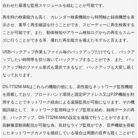
合わせた最適な監視スケジュールを組むことが可能です。
再生時の検索能力も高く、カレンダー検索機能から時間軸と録画機歴を表
示させ、素早く再生確認を行うことができ、スピーディーに再生検索する
ことが可能です。また、動体検知やアラーム検知ログからの再生もスムー
ズに行うことができる等、優れた再生能力を備えたモデルと言えます。
USBバックアップ作業もファイル毎のバックアップだけでなく、バックア
ップしたい時間帯を切り抜いてバックアップすることができ、また、バッ
クアップ時のファイル形式も選択できるなど、バックアップも大変し易く
なっております。
DS-7732NI-M4はこれらの機能の他にも、高性能なネットワーク監視機能
を搭載しており、ブロードバンド環境と固定IPアドレス又はP2P機能を利
用することでネットワーク経由による遠隔監視が可能になります。その機
能詳細として、ネットワーク監視時はライブ監視を始め、録画データの再
生、バックアップ、DS-7732NI-M4の設定を遠隔で行うことができます。
高解像度動画配信が可能な為、良好なライブ監視ができ、音声機能を搭載
したネットワークカメラを接続している場合は周囲の音声も聴くことがで