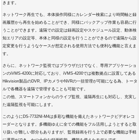
きます。
ネットワーク再生でも、本体操作同様にカレンダー検索により時間軸と録
画履歴から再生を始めることができ、同様にバックアップ作業も容易に行
うことができます。遠隔での設定は録画設定やスケジュール設定、動体検
知エリアの設定等、本体と同様の設定を行うことができるので遠隔から設
定変更を行うようなケースが想定される使用方法でも便利な機能と言えま
す。
さらに、ネットワーク監視ではブラウザだけでなく、専用アプリケーショ
ンのiVMS-4200に対応しており、iVMS-4200では複数拠点に設置してある
Hikvision製品のDVR、IPカメラやNVRの一括管理が可能になる為、トータ
ルで各機器を遠隔で管理することも可能です。
この他、スマートフォンからのライブ監視、遠隔再生にも対応し、充実し
た遠隔監視を可能にします。
このようにDS-7732NI-M4は多彩な機能を備えたネットワークビデオレコ
ーダーとなります。多機能ゆえに全ての機能をフル活用しようとすると取
り扱いが難しい部分もありますが、監視録画を行う上で必要な機能は手軽
に運用ができ、かつ十分な録画性能、機能を備えたモデルです。