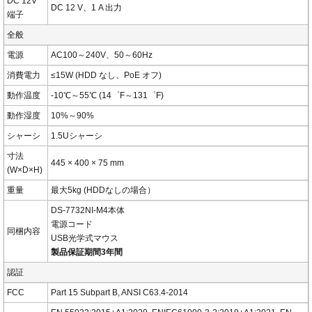
DC 12V
DC 12 V、1 A 出力
端子
全般
電源
AC100～240V、50～60Hz
消費電力
≤15W (HDD なし、PoE オフ)
動作温度
-10℃～55℃ (14゜F～131゜F)
動作湿度
10%～90%
シャーシ
1.5Uシャーシ
寸法
445 × 400 × 75 mm
(W×D×H)
重量
最大5kg (HDDなしの場合）
DS-7732NI-M4本体
電源コード
同梱内容
USB光学式マウス
製品保証期間3年間
認証
FCC
Part 15 Subpart B, ANSI C63.4-2014