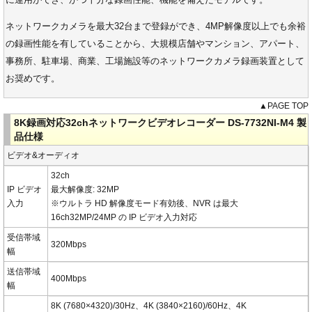
ネットワークカメラを最大32台まで登録ができ、4MP解像度以上でも余裕
の録画性能を有していることから、大規模店舗やマンション、アパート、
事務所、駐車場、商業、工場施設等のネットワークカメラ録画装置として
お奨めです。
▲PAGE TOP
8K録画対応32chネットワークビデオレコーダー DS-7732NI-M4 製
品仕様
ビデオ&オーディオ
32ch
IP ビデオ
最大解像度: 32MP
入力
※ウルトラ HD 解像度モード有効後、NVR は最大
16ch32MP/24MP の IP ビデオ入力対応
受信帯域
320Mbps
幅
送信帯域
400Mbps
幅
8K (7680×4320)/30Hz、4K (3840×2160)/60Hz、4K