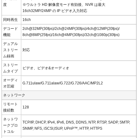
度
※ウルトラ HD 解像度モード有効後、NVR は最大
16ch32MP/24MP の IP ビデオ入力対応
同時再生
16ch
デコード
2ch@32MP(30fps)/2ch@24MP(30fps)/4ch@12MP(20fps)/
機能
8ch@8MP(25fps)/16ch@4MP(30fps)/32ch@1080p(30fps)
デュアル
ストリー
対応
ム録画
ストリー
ビデオ、ビデオ&オーディオ
ムタイプ
オーディ
G.711ulaw/G.711alaw/G.722/G.726/AAC/MP2L2
オ圧縮
ネットワーク
リモート
128
接続数
ネットワ
TCP/IP, DHCP, IPv4, IPv6, DNS, DDNS, NTP, RTSP, SADP, SMTP,
ークプロ
SNMP, NFS, iSCSI,ISUP, UPnP™, HTTP, HTTPS
トコル