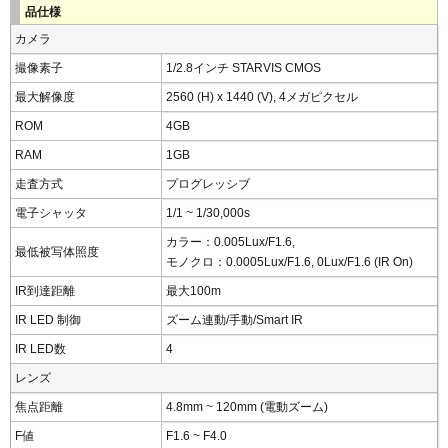
品仕様
カメラ
撮像素子
1/2.8インチ STARVIS CMOS
最大解像度
2560 (H) x 1440 (V), 4メガピクセル
ROM
4GB
RAM
1GB
走査方式
プログレッシブ
電子シャッタ
1/1 ~ 1/30,000s
カラー：0.005Lux/F1.6,
最低被写体照度
モノクロ：0.0005Lux/F1.6, 0Lux/F1.6 (IR On)
IR到達距離
最大100m
IR LED 制御
ズーム連動/手動/Smart IR
IR LED数
4
レンズ
焦点距離
4.8mm ~ 120mm (電動ズーム)
F値
F1.6 ~ F4.0