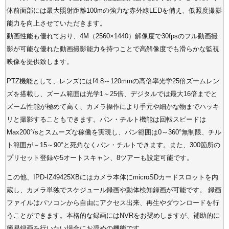
体前面部には最大照射距離100mの強力な赤外線LEDを備え、低照度撮影
能力を向上させていただきます。
動画性能も優れており、4M（2560×1440）解像度で30fpsのフル動画撮
影が可能な優れた動画撮影能力を持つことで高解像度でも滑らかな監視
映像を提供致します。
PTZ機能として、レンズにはf4.8～120mmの高倍率光学25倍ズームレン
ズを搭載し、ズーム範囲は光学1～25倍、デジタルでは最大16倍までと
ズーム性能が極めて高く、カメラ操作により手元や細かな物までハッキ
リと撮影することもできます。パン・チルト機能は回転スピードは
Max200°/sとスムーズな稼働を実現し、パン範囲は0～360°無制限、チル
ト範囲が－15～90°と死角なくパン・チルトできます。また、300箇所の
プリセット登録や5オートスキャン、8ツアーも設定可能です。
この他、IPD-IZ49425XBにはカメラ本体にmicroSDカードスロットを内
蔵し、カメラ単独でスケジュール録画や動体検知録画が可能です。 録画
ファイルはパソコンから自由にアクセス出来、再生やダウンロードを行
うことができます。本格的な録画にはNVRをお奨めしますが、補助的に
簡易録画を行いたい場合にお奨めの機能です。