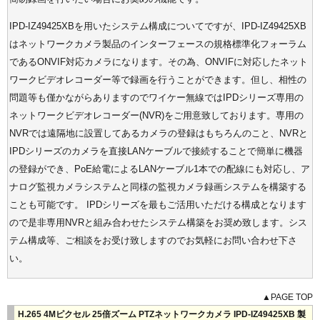
IPD-IZ49425XBを用いたシステム構成についてですが、IPD-IZ49425XB
はネットワークカメラ製品のインターフェースの規格標準化フォーラム
であるONVIF対応カメラになります。その為、ONVIFに対応したネット
ワークビデオレコーダー等で録画を行うことができます。但し、相性の
問題等も僅かながらありますのでワイケー無線ではIPDシリーズ専用の
ネットワークビデオレコーダー(NVR)をご用意致しております。専用の
NVRでは遠隔地に設置してあるカメラの登録はもちろんのこと、NVRと
IPDシリーズのカメラを直接LANケーブルで接続することで簡単に機器
の登録ができ、PoE給電によるLANケーブル1本での配線にも対応し、ア
ナログ監視カメラシステムと同様の監視カメラ録画システムを構築する
ことも可能です。 IPDシリーズを最もご活用いただける構成となります
ので是非専用NVRと組み合わせたシステム構築をお奨め致します。シス
テム構成等、ご相談をお受け致しますのでお気軽にお問い合わせ下さ
い。
▲PAGE TOP
H.265 4Mピクセル 25倍ズーム PTZネットワークカメラ IPD-IZ49425XB 製