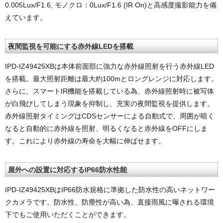
0.005Lux/F1.6, モノクロ：0Lux/F1.6 (IR On)と高感度撮影能力を備
えています。
夜間監視を可能にする赤外線LEDを搭載
IPD-IZ49425XBは本体前面部に強力な赤外線照射を行う赤外線LED
を搭載。最大照射距離は最大約100mとロングレンジに対応します。
さらに、スマートIR機能を搭載している為、赤外線照射時に被写体
が白飛びしてしまう現象を抑制し、充実の夜間監視を提供します。
赤外線照射タイミングはCDSセンサーによる自動式で、周囲が暗く
なると自動的に赤外線を照射、明るくなると赤外線をOFFにしま
す。これにより赤外線の寿命を大幅に伸ばせます。
屋外への設置に対応するIP66防水性能
IPD-IZ49425XBはIP66防水規格に準拠した防水性の高いネットワー
クカメラです。防水性、防塵性が高い為、直接雨風に曝される環境
下でもご使用いただくことができます。