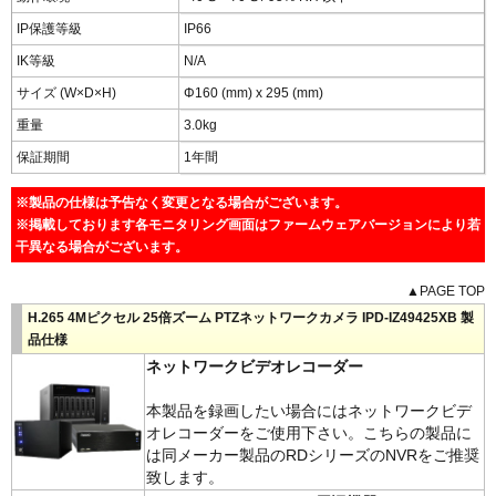
IP保護等級
IP66
IK等級
N/A
サイズ (W×D×H)
Φ160 (mm) x 295 (mm)
重量
3.0kg
保証期間
1年間
※製品の仕様は予告なく変更となる場合がございます。
※掲載しております各モニタリング画面はファームウェアバージョンにより若
干異なる場合がございます。
▲PAGE TOP
H.265 4Mピクセル 25倍ズーム PTZネットワークカメラ IPD-IZ49425XB 製
品仕様
ネットワークビデオレコーダー
本製品を録画したい場合にはネットワークビデ
オレコーダーをご使用下さい。こちらの製品に
は同メーカー製品のRDシリーズのNVRをご推奨
致します。