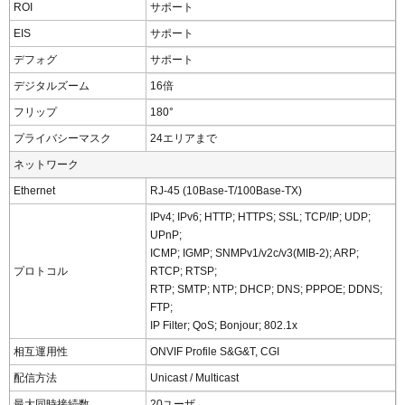
ROI
サポート
EIS
サポート
デフォグ
サポート
デジタルズーム
16倍
フリップ
180°
プライバシーマスク
24エリアまで
ネットワーク
Ethernet
RJ-45 (10Base-T/100Base-TX)
IPv4; IPv6; HTTP; HTTPS; SSL; TCP/IP; UDP;
UPnP;
ICMP; IGMP; SNMPv1/v2c/v3(MIB-2); ARP;
プロトコル
RTCP; RTSP;
RTP; SMTP; NTP; DHCP; DNS; PPPOE; DDNS;
FTP;
IP Filter; QoS; Bonjour; 802.1x
相互運用性
ONVIF Profile S&G&T, CGI
配信方法
Unicast / Multicast
最大同時接続数
20ユーザ