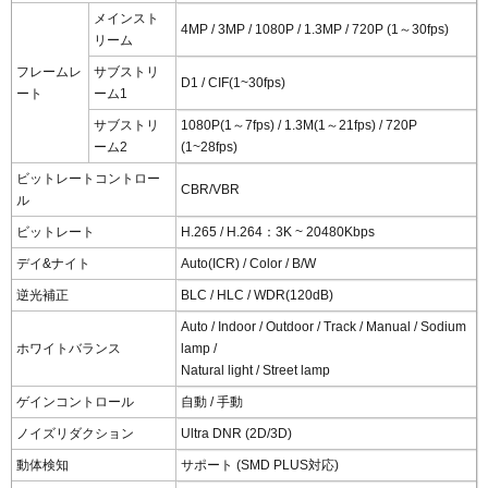
メインスト
4MP / 3MP / 1080P / 1.3MP / 720P (1～30fps)
リーム
フレームレ
サブストリ
D1 / CIF(1~30fps)
ート
ーム1
サブストリ
1080P(1～7fps) / 1.3M(1～21fps) / 720P
ーム2
(1~28fps)
ビットレートコントロー
CBR/VBR
ル
ビットレート
H.265 / H.264：3K ~ 20480Kbps
デイ&ナイト
Auto(ICR) / Color / B/W
逆光補正
BLC / HLC / WDR(120dB)
Auto / Indoor / Outdoor / Track / Manual / Sodium
ホワイトバランス
lamp /
Natural light / Street lamp
ゲインコントロール
自動 / 手動
ノイズリダクション
Ultra DNR (2D/3D)
動体検知
サポート (SMD PLUS対応)