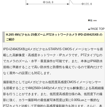
▲PAGE TOP
H.265 4Mピクセル 25倍ズーム PTZネットワークカメラ IPD-IZ49425XB の
ご紹介
IPD-IZ49425XBは4メガピクセルSTARVIS CMOSイメージセンサーを搭
載した高解像度・高感度ネットワーク・IPカメラです。PTZタイプなの
でカメラのズーム・水平・垂直操作が可能です。また、本体はIP66防水
規格に準拠することで高い防水性と防塵性を備えているので屋内だけで
なく屋外への設置にも対応します。
撮影能力としては4メガピクセル低照度高感度CMOSイメージセンサー
を搭載することで4M(2560×1440)の4メガピクセル解像度による高精細撮
影を行うことができます。また、低照度高感度仕様の為、低照度下の撮
影に強く、カラー撮影時の最低被写体照度は実に0.005Luxと一般的な
PTZカメラと比較して圧倒的な高感度撮影能力を誇ります。さらに、本