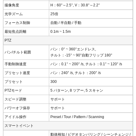
撮像角度
H：60°～2.5°, V：30.8°～2.2°
光学ズーム
25倍
フォーカス制御
自動 / 半自動 / 手動
最短焦点距離
0.1m ~ 1.5m
PTZ
パン：0° ~ 360°エンドレス,
パン/チルト範囲
チルト：-15° ~ 90°自動フリップ 180°
手動制御速度
パン：0.1° ~ 200° /s, チルト：0.1° ~ 120° /s
プリセット速度
パン：240° /s, チルト：200° /s
プリセット
300
PTZモード
5 パターン, 8 ツアー, 5 スキャン
スピード調整
サポート
パワーオフ保存
サポート
アイドル操作
Preset / Tour / Pattern / Scanning
スマートイベント
動体検知 / ビデオタンパリング / シーンチェンジ /