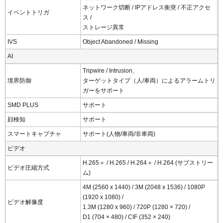
ネットワーク切断 / IPアドレス衝突 / 不正アクセ
イベントトリガ
ス /
ストレージ異常
IVS
Object Abandoned / Missing
AI
Tripwire / Intrusion、
境界防御
ターゲットタイプ（人/車両）によるアラームトリ
ガーをサポート
SMD PLUS
サポート
顔検知
サポート
スマートキャプチャ
サポート(人物/車両/非車両)
ビデオ
H.265＋ / H.265 / H.264＋ / H.264 (サブストリー
ビデオ圧縮方式
ム)
4M (2560 x 1440) / 3M (2048 x 1536) / 1080P
(1920 x 1080) /
ビデオ解像度
1.3M (1280 x 960) / 720P (1280 × 720) /
D1 (704 × 480) / CIF (352 × 240)