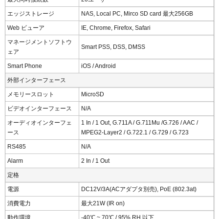
エッジストレージ
NAS, Local PC, Mirco SD card 最大256GB
Web ビューア
IE, Chrome, Firefox, Safari
マネージメントソフトウ
Smart PSS, DSS, DMSS
ェア
Smart Phone
iOS / Android
外部インターフェース
メモリースロット
MicroSD
ビデオインターフェース
N/A
オーディオインターフェ
1 In / 1 Out, G.711A / G.711Mu /G.726 / AAC /
ース
MPEG2-Layer2 / G.722.1 / G.729 / G.723
RS485
N/A
Alarm
2 In / 1 Out
定格
電源
DC12V/3A(ACアダプタ別売), PoE (802.3at)
消費電力
最大21W (IR on)
動作環境
-40℃ ~ 70℃ / 95% RH 以下