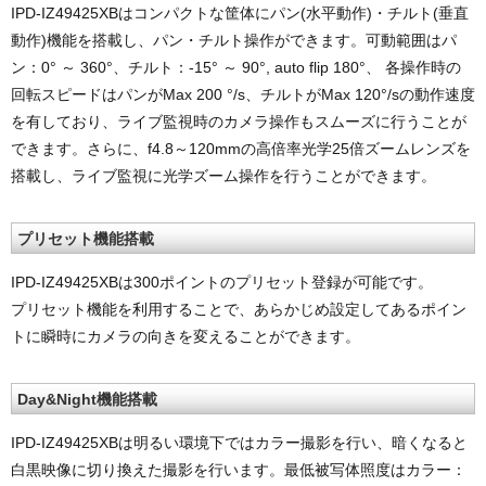
IPD-IZ49425XBはコンパクトな筐体にパン(水平動作)・チルト(垂直
動作)機能を搭載し、パン・チルト操作ができます。可動範囲はパ
ン：0° ～ 360°、チルト：-15° ～ 90°, auto flip 180°、 各操作時の
回転スピードはパンがMax 200 °/s、チルトがMax 120°/sの動作速度
を有しており、ライブ監視時のカメラ操作もスムーズに行うことが
できます。さらに、f4.8～120mmの高倍率光学25倍ズームレンズを
搭載し、ライブ監視に光学ズーム操作を行うことができます。
プリセット機能搭載
IPD-IZ49425XBは300ポイントのプリセット登録が可能です。
プリセット機能を利用することで、あらかじめ設定してあるポイン
トに瞬時にカメラの向きを変えることができます。
Day&Night機能搭載
IPD-IZ49425XBは明るい環境下ではカラー撮影を行い、暗くなると
白黒映像に切り換えた撮影を行います。最低被写体照度はカラー：