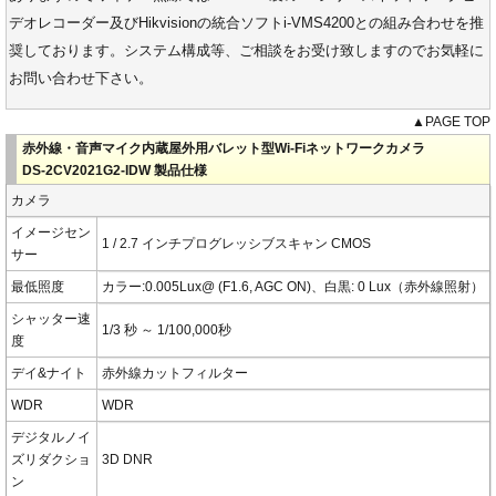
デオレコーダー及びHikvisionの統合ソフトi-VMS4200との組み合わせを推
奨しております。システム構成等、ご相談をお受け致しますのでお気軽に
お問い合わせ下さい。
▲PAGE TOP
赤外線・音声マイク内蔵屋外用バレット型Wi-Fiネットワークカメラ
DS-2CV2021G2-IDW 製品仕様
カメラ
イメージセン
1 / 2.7 インチプログレッシブスキャン CMOS
サー
最低照度
カラー:0.005Lux@ (F1.6, AGC ON)、白黒: 0 Lux（赤外線照射）
シャッター速
1/3 秒 ～ 1/100,000秒
度
デイ&ナイト
赤外線カットフィルター
WDR
WDR
デジタルノイ
ズリダクショ
3D DNR
ン