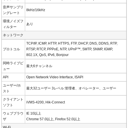
音声サンプリ
8kHz/16kHz
ングレート
環境ノイズフ
あり
ィルター
ネットワーク
TCP/IP, ICMP, HTTP, HTTPS, FTP, DHCP, DNS, DDNS, RTP,
プロトコル
RTSP, RTCP, PPPoE, NTP, UPnP™, SMTP, SNMP, IGMP,
802.1X, QoS, IPv6, Bonjour
同時ライブビ
最大6チャンネル
ュー
API
Open Network Video Interface, ISAPI
ユーザー/ホ
最大32ユーザー 3レベル:管理者、オペレーター、ユーザー
スト
クライアント
iVMS-4200, Hik-Connect
ソフト
ウェブブラウ
IE 10以上
ザ
Chrome 57.0以上, Firefox 52.0以上
Wi-Fi