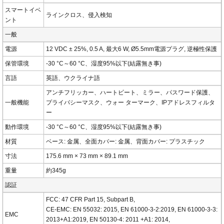
スマートイベ
ラインクロス、侵入検知
ント
一般
電源
12 VDC ± 25%, 0.5 A, 最大6 W, Ø5.5mm電源プラグ, 逆極性保護
保管環境
-30 °C～60 °C、湿度95%以下(結露無き事)
言語
英語、ウクライナ語
アンチフリッカー、ハートビート、ミラー、パスワード保護、
一般機能
プライバシーマスク、ウォー ターマーク、IPアドレスフィルタ
ー
動作環境
-30 °C～60 °C、湿度95%以下(結露無き事)
材質
ベース: 金属、全面カバー: 金属、背面カバー: プラスチック
寸法
175.6 mm × 73 mm × 89.1 mm
重量
約345g
認証
FCC: 47 CFR Part 15, Subpart B,
CE-EMC: EN 55032: 2015, EN 61000-3-2:2019, EN 61000-3-3:
EMC
2013+A1:2019, EN 50130-4: 2011 +A1: 2014,