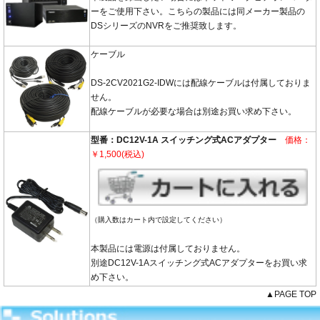
ーをご使用下さい。こちらの製品には同メーカー製品の
DSシリーズのNVRをご推奨致します。
ケーブル
DS-2CV2021G2-IDWには配線ケーブルは付属しておりま
せん。
配線ケーブルが必要な場合は別途お買い求め下さい。
型番：DC12V-1A スイッチング式ACアダプター
価格：
￥1,500(税込)
（購入数はカート内で設定してください）
本製品には電源は付属しておりません。
別途DC12V-1Aスイッチング式ACアダプターをお買い求
め下さい。
▲PAGE TOP