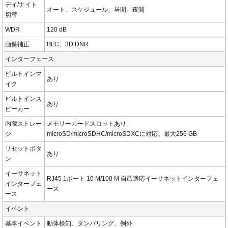
デイ/ナイト
オート、スケジュール、昼間、夜間
切替
WDR
120 dB
画像補正
BLC、3D DNR
インターフェース
ビルトインマ
あり
イク
ビルトインス
あり
ピーカー
内蔵ストレー
メモリーカードスロットあり。
ジ
microSD/microSDHC/microSDXCに対応。最大256 GB
リセットボタ
あり
ン
イーサネット
RJ45 1ポート 10 M/100 M 自己適応イーサネットインターフェ
インターフェ
ース
ース
イベント
基本イベント
動体検知、タンパリング、例外