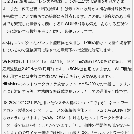
はf2.8mm単焦点広角レンズを搭載し、水平111°の広範囲を監視できま
す。また、夜間監視・暗視撮影用には最大30m照射が可能な赤外線投光器
を搭載することで暗所での撮影にも対応します。この他、明暗差のある環
境でも安定した撮影を可能にするD-WDR機能等も備え、あらゆる監視シ
ーンに対応する機能を備えた防犯・監視カメラです。
本体はコンパクトなバレット型筐体を採用し、IP66の防水・防塵性能を有
しているので直接風雨に曝される環境下への設置に対応します。
Wi-Fi機能はIEEE802.11b、802.11g、802.11nの無線LAN規格に対応し、対
応周波数は2.4GHzが利用可能です。（5GHzは使用できません）Wi-Fi機能
を利用するには事前に本体にWi-Fi設定を行う必要がありますが、
Hikvisionのネットワークカメラ統合ソフトi-VMS4200での一括モニタリン
グにも対応する等、本格的な無線式防犯カメラとしての運用が可能です。
DS-2CV2021G2-IDWを用いたシステム構成についてですが、ネットワー
クカメラ製品のインターフェースの規格標準化フォーラムであるONVIF対
応カメラになります。その為、ONVIFに対応したネットワークビデオレコ
ーダー等で録画を行うことができます。但し、相性の問題等も僅かながら
ありますのでワイケー無線ではHikvision製のDSシリーズネットワークビ