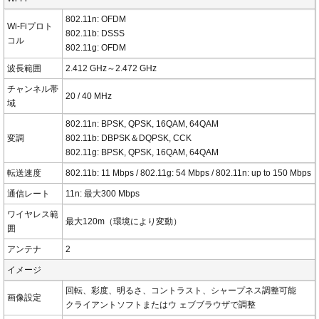
802.11n: OFDM
Wi-Fiプロト
802.11b: DSSS
コル
802.11g: OFDM
波長範囲
2.412 GHz～2.472 GHz
チャンネル帯
20 / 40 MHz
域
802.11n: BPSK, QPSK, 16QAM, 64QAM
変調
802.11b: DBPSK＆DQPSK, CCK
802.11g: BPSK, QPSK, 16QAM, 64QAM
転送速度
802.11b: 11 Mbps / 802.11g: 54 Mbps / 802.11n: up to 150 Mbps
通信レート
11n: 最大300 Mbps
ワイヤレス範
最大120m（環境により変動）
囲
アンテナ
2
イメージ
回転、彩度、明るさ、コントラスト、シャープネス調整可能
画像設定
クライアントソフトまたはウ ェブブラウザで調整