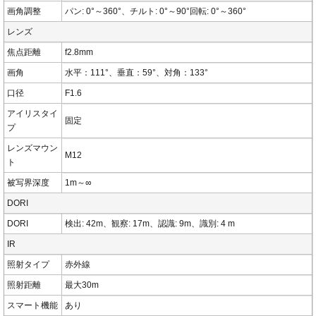
画角調整
パン: 0°～360°、チルト: 0°～90°回転: 0°～360°
レンズ
焦点距離
f2.8mm
画角
水平：111°、垂直：59°、対角：133°
口径
F1.6
アイリスタイ
固定
プ
レンズマウン
M12
ト
被写界深度
1m～∞
DORI
DORI
検出: 42m、観察: 17m、認識: 9m、識別: 4 m
IR
照射タイプ
赤外線
照射距離
最大30m
スマート機能
あり