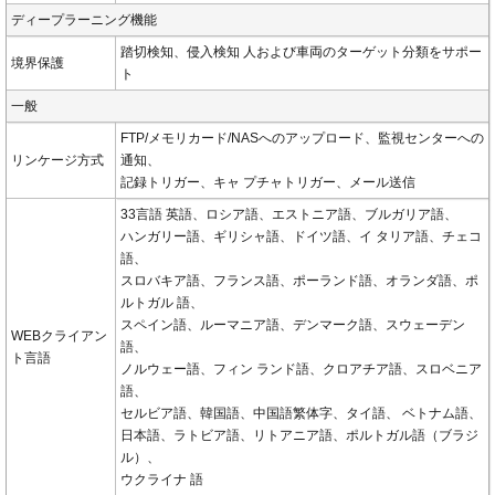
ディープラーニング機能
踏切検知、侵入検知 人および車両のターゲット分類をサポー
境界保護
ト
一般
FTP/メモリカード/NASへのアップロード、監視センターへの
リンケージ方式
通知、
記録トリガー、キャ プチャトリガー、メール送信
33言語 英語、ロシア語、エストニア語、ブルガリア語、
ハンガリー語、ギリシャ語、ドイツ語、イ タリア語、チェコ
語、
スロバキア語、フランス語、ポーランド語、オランダ語、ポ
ルトガル 語、
スペイン語、ルーマニア語、デンマーク語、スウェーデン
WEBクライアン
語、
ト言語
ノルウェー語、フィン ランド語、クロアチア語、スロベニア
語、
セルビア語、韓国語、中国語繁体字、タイ語、 ベトナム語、
日本語、ラトビア語、リトアニア語、ポルトガル語（ブラジ
ル）、
ウクライナ 語