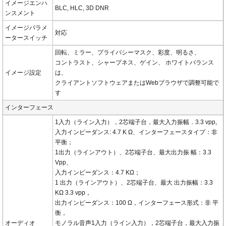
イメージエンハ
BLC, HLC, 3D DNR
ンスメント
イメージパラメ
対応
ータースイッチ
回転、ミラー、プライバシーマスク、彩度、明るさ、
コントラスト、シャープネス、ゲイン、 ホワイトバランス
イメージ設定
は、
クライアントソフトウェアまたはWebブラウザで調整可能で
す
インターフェース
1入力（ライン入力），2芯端子台，最大入力振幅．3.3 vpp,
入力インピーダンス: 4.7 K Ω、インターフェースタイプ：非
平衡；
1出力（ラインアウト）、2芯端子台、最大出力振 幅：3.3
Vpp、
入力インピーダンス：4.7 KΩ；
1 出力（ラインアウト）、2芯端子台、最大 出力振幅：3.3
KΩ 3.3 vpp，
出力インピーダンス：100 Ω，インターフェース形式：非 平
衡，
オーディオ
モノラル音声1入力（ライン入力），2芯端子台，最大入力振