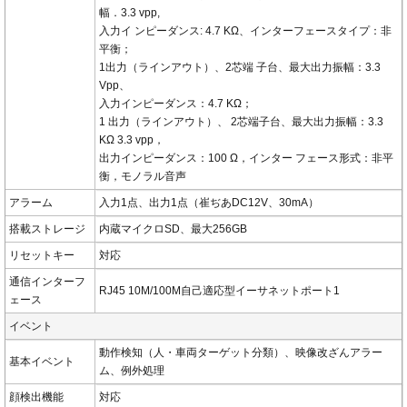
幅．3.3 vpp,
入力イ ンピーダンス: 4.7 KΩ、インターフェースタイプ：非
平衡；
1出力（ラインアウト）、2芯端 子台、最大出力振幅：3.3
Vpp、
入力インピーダンス：4.7 KΩ；
1 出力（ラインアウト）、 2芯端子台、最大出力振幅：3.3
KΩ 3.3 vpp，
出力インピーダンス：100 Ω，インター フェース形式：非平
衡，モノラル音声
アラーム
入力1点、出力1点（崔ぢあDC12V、30mA）
搭載ストレージ
内蔵マイクロSD、最大256GB
リセットキー
対応
通信インターフ
RJ45 10M/100M自己適応型イーサネットポート1
ェース
イベント
動作検知（人・車両ターゲット分類）、映像改ざんアラー
基本イベント
ム、例外処理
顔検出機能
対応