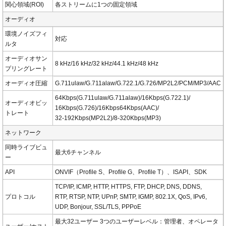
関心領域(ROI)
各ストリームに1つの固定領域
オーディオ
環境ノイズフィ
対応
ルタ
オーディオサン
8 kHz/16 kHz/32 kHz/44.1 kHz/48 kHz
プリングレート
オーディオ圧縮
G.711ulaw/G.711alaw/G.722.1/G.726/MP2L2/PCM/MP3/AAC
64Kbps(G.711ulaw/G.711alaw)/16Kbps(G.722.1)/
オーディオビッ
16Kbps(G.726)/16Kbps64Kbps(AAC)/
トレート
32-192Kbps(MP2L2)/8-320Kbps(MP3)
ネットワーク
同時ライブビュ
最大6チャンネル
ー
API
ONVIF（Profile S、Profile G、Profile T）、ISAPI、SDK
TCP/IP, ICMP, HTTP, HTTPS, FTP, DHCP, DNS, DDNS,
プロトコル
RTP, RTSP, NTP, UPnP, SMTP, IGMP, 802.1X, QoS, IPv6,
UDP, Bonjour, SSL/TLS, PPPoE
最大32ユーザー 3つのユーザーレベル：管理者、オペレータ