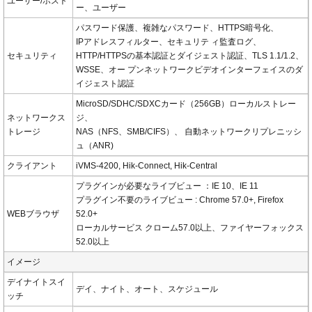
ユーザー/ホスト
ー、ユーザー
パスワード保護、複雑なパスワード、HTTPS暗号化、
IPアドレスフィルター、セキュリテ ィ監査ログ、
セキュリティ
HTTP/HTTPSの基本認証とダイジェスト認証、TLS 1.1/1.2、
WSSE、オー プンネットワークビデオインターフェイスのダ
イジェスト認証
MicroSD/SDHC/SDXCカード（256GB）ローカルストレー
ネットワークス
ジ、
トレージ
NAS（NFS、SMB/CIFS）、 自動ネットワークリプレニッシ
ュ（ANR)
クライアント
iVMS-4200, Hik-Connect, Hik-Central
プラグインが必要なライブビュー ：IE 10、IE 11
プラグイン不要のライブビュー : Chrome 57.0+, Firefox
WEBブラウザ
52.0+
ローカルサービス クローム57.0以上、ファイヤーフォックス
52.0以上
イメージ
デイナイトスイ
デイ、ナイト、オート、スケジュール
ッチ