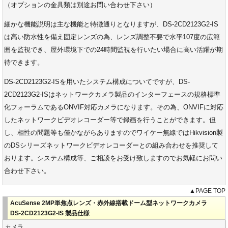
（オプションの金具類は別途お問い合わせ下さい）
細かな機能説明は主な機能と特徴通りとなりますが、DS-2CD2123G2-IS
は高い防水性を備え固定レンズの為、レンズ調整不要で水平107度の広範
囲を監視でき、屋外環境下での24時間監視を行いたい場合に高い活躍が期
待できます。
DS-2CD2123G2-ISを用いたシステム構成についてですが、DS-
2CD2123G2-ISはネットワークカメラ製品のインターフェースの規格標準
化フォーラムであるONVIF対応カメラになります。その為、ONVIFに対応
したネットワークビデオレコーダー等で録画を行うことができます。但
し、相性の問題等も僅かながらありますのでワイケー無線ではHikvision製
のDSシリーズネットワークビデオレコーダーとの組み合わせを推奨して
おります。システム構成等、ご相談をお受け致しますのでお気軽にお問い
合わせ下さい。
▲PAGE TOP
AcuSense 2MP単焦点レンズ・赤外線搭載ドーム型ネットワークカメラ
DS-2CD2123G2-IS 製品仕様
カメラ