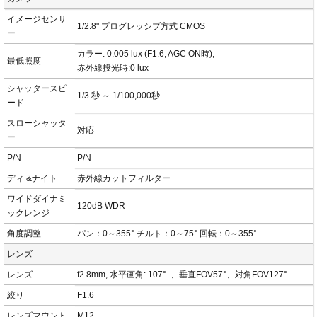
イメージセンサ
1/2.8" プログレッシブ方式 CMOS
ー
カラー: 0.005 lux (F1.6, AGC ON時),
最低照度
赤外線投光時:0 lux
シャッタースピ
1/3 秒 ～ 1/100,000秒
ード
スローシャッタ
対応
ー
P/N
P/N
ディ &ナイト
赤外線カットフィルター
ワイドダイナミ
120dB WDR
ックレンジ
角度調整
パン：0～355° チルト：0～75° 回転：0～355°
レンズ
レンズ
f2.8mm, 水平画角: 107° 、垂直FOV57°、対角FOV127°
絞り
F1.6
レンズマウント
M12