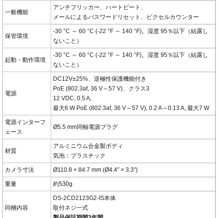
アンチフリッカー、ハートビート、
一般機能
メールによるパスワードリセット、ピクセルカウンター
-30 °C ～ 60 °C (-22 °F ～ 140 °F)。湿度 95％以下（結露し
保管環境
ないこと）
-30 °C ～ 60 °C (-22 °F ～ 140 °F)。湿度 95％以下（結露し
起動・動作環境
ないこと）
DC12V±25%、逆極性保護機能付き
PoE (802.3af, 36 V～57 V)、クラス3
電源
12 VDC, 0.5 A,
最大6 W PoE (802.3af, 36 V～57 V), 0.2 A～0.13 A, 最大7 W
電源インターフ
Ø5.5 mm同軸電源プラグ
ェース
アルミニウム合金製ボディ
材質
気泡：プラスチック
カメラ寸法
Ø110.8 × 84.7 mm (Ø4.4″ × 3.3″)
重量
約530g
DS-2CD2123G2-IS本体
同梱内容
取付ネジ一式
製品保証期間3年間