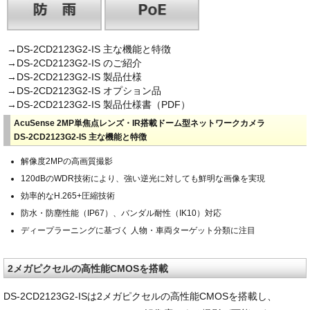
→DS-2CD2123G2-IS 主な機能と特徴
→DS-2CD2123G2-IS のご紹介
→DS-2CD2123G2-IS 製品仕様
→DS-2CD2123G2-IS オプション品
→DS-2CD2123G2-IS 製品仕様書（PDF）
AcuSense 2MP単焦点レンズ・IR搭載ドーム型ネットワークカメラ
DS-2CD2123G2-IS 主な機能と特徴
解像度2MPの高画質撮影
120dBのWDR技術により、強い逆光に対しても鮮明な画像を実現
効率的なH.265+圧縮技術
防水・防塵性能（IP67）、バンダル耐性（IK10）対応
ディープラーニングに基づく 人物・車両ターゲット分類に注目
2メガピクセルの高性能CMOSを搭載
DS-2CD2123G2-ISは2メガピクセルの高性能CMOSを搭載し、