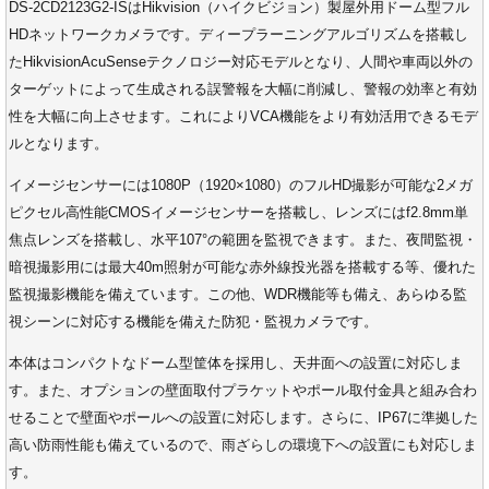
DS-2CD2123G2-ISはHikvision（ハイクビジョン）製屋外用ドーム型フル
HDネットワークカメラです。ディープラーニングアルゴリズムを搭載し
たHikvisionAcuSenseテクノロジー対応モデルとなり、人間や車両以外の
ターゲットによって生成される誤警報を大幅に削減し、警報の効率と有効
性を大幅に向上させます。これによりVCA機能をより有効活用できるモデ
ルとなります。
イメージセンサーには1080P（1920×1080）のフルHD撮影が可能な2メガ
ピクセル高性能CMOSイメージセンサーを搭載し、レンズにはf2.8mm単
焦点レンズを搭載し、水平107°の範囲を監視できます。また、夜間監視・
暗視撮影用には最大40m照射が可能な赤外線投光器を搭載する等、優れた
監視撮影機能を備えています。この他、WDR機能等も備え、あらゆる監
視シーンに対応する機能を備えた防犯・監視カメラです。
本体はコンパクトなドーム型筐体を採用し、天井面への設置に対応しま
す。また、オプションの壁面取付プラケットやポール取付金具と組み合わ
せることで壁面やポールへの設置に対応します。さらに、IP67に準拠した
高い防雨性能も備えているので、雨ざらしの環境下への設置にも対応しま
す。