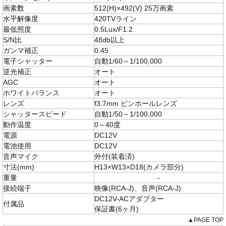
画素数
512(H)×492(V) 25万画素
水平解像度
420TVライン
最低照度
0.5Lux/F1.2
S/N比
48db以上
ガンマ補正
0.45
電子シャッター
自動1/60～1/100,000
逆光補正
オート
AGC
オート
ホワイトバランス
オート
レンズ
f3.7mm ピンホールレンズ
シャッタースピード
自動1/50～1/100,000
動作温度
0～40度
電源
DC12V
電池使用
DC12V
音声マイク
外付(装着済)
寸法(mm)
H13×W13×D18(カメラ部分)
重量
-
接続端子
映像(RCA-J)、音声(RCA-J)
DC12V-ACアダプター
付属品
保証書(6ヶ月)
▲PAGE TOP