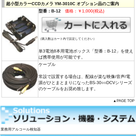
超小型カラーCCDカメラ YM-3010C オプション品のご案内
型番：B-12
価格：￥1,000(税込)
（購入数はカート内で設定してください）
単3電池8本用電池ボックス「型番：B-12」を使え
ば携帯使用が可能です。
ケーブル
常設で設置する場合は、配線が楽な映像/音声/電
源がひとまとまりになったBS-30○○DCVシリーズ
のケーブルをお奨め致します。
▲PAGE TOP
業務用アルコール検知器