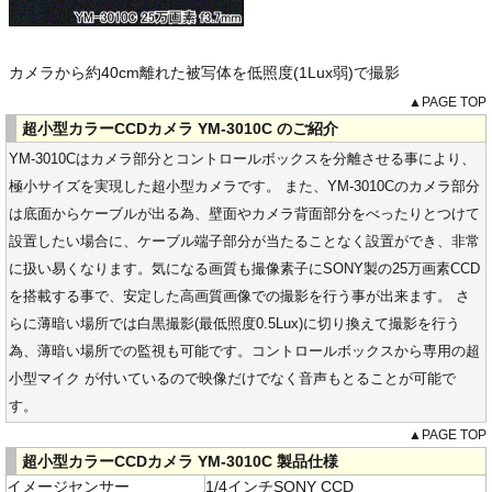
カメラから約40cm離れた被写体を低照度(1Lux弱)で撮影
▲PAGE TOP
超小型カラーCCDカメラ YM-3010C のご紹介
YM-3010Cはカメラ部分とコントロールボックスを分離させる事により、
極小サイズを実現した超小型カメラです。 また、YM-3010Cのカメラ部分
は底面からケーブルが出る為、壁面やカメラ背面部分をべったりとつけて
設置したい場合に、ケーブル端子部分が当たることなく設置ができ、非常
に扱い易くなります。気になる画質も撮像素子にSONY製の25万画素CCD
を搭載する事で、安定した高画質画像での撮影を行う事が出来ます。 さ
らに薄暗い場所では白黒撮影(最低照度0.5Lux)に切り換えて撮影を行う
為、薄暗い場所での監視も可能です。コントロールボックスから専用の超
小型マイク が付いているので映像だけでなく音声もとることが可能で
す。
▲PAGE TOP
超小型カラーCCDカメラ YM-3010C 製品仕様
イメージセンサー
1/4インチSONY CCD