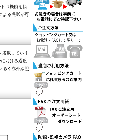
ートIR機能を搭
による撮影が可
光器を搭載していま
分における過度
明るく赤外線照