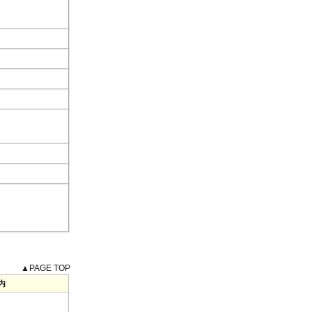
▲PAGE TOP
内