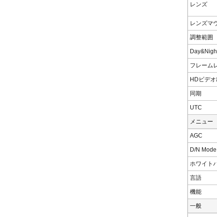
レンズ
レンズマ
調整範囲
Day&Nigh
フレーム
HDビデオ
同期
UTC
メニュー
AGC
D/N Mode
ホワイト
言語
機能
一般