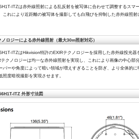
E56H1T-ITZは赤外線照射による乱反射を被写体に合わせて調整するスマ
。これにより近距離の被写体を撮影しても白飛びを抑制した赤外線照射
テクノロジーによる赤外線照射（最大30m照射対応）
E56H1T-ITZはHikvision特許のEXIRテクノロジーを採用した赤外線投
XIRテクノロジーは均一な赤外線照射を実現し、これにより画像の中心部
ーバーや角度によって暗い領域が増えすぎることを防ぎ、より全体的に
低照度暗視撮影を実現させます。
E56H1T-ITZ 外形寸法図