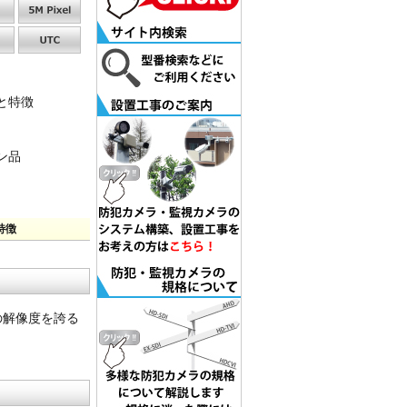
能と特徴
ョン品
特徴
上の解像度を誇る