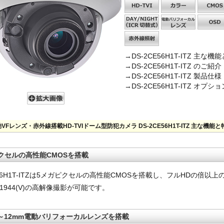
→DS-2CE56H1T-ITZ 主な機
→DS-2CE56H1T-ITZ のご紹介
→DS-2CE56H1T-ITZ 製品仕様
→DS-2CE56H1T-ITZ オプシ
動VFレンズ・赤外線搭載HD-TVIドーム型防犯カメラ DS-2CE56H1T-ITZ 主な機能と
クセルの高性能CMOSを搭載
E56H1T-ITZは5メガピクセルの高性能CMOSを搭載し、フルHDの倍以
H)×1944(V)の高解像撮影が可能です。
mm～12mm電動バリフォーカルレンズを搭載