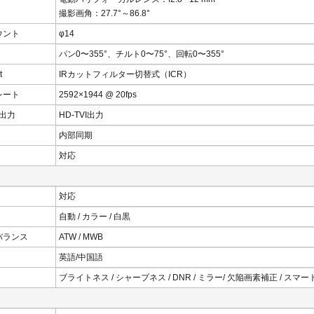
撮影画角：27.7°～86.8°
ウント
φ14
パン0〜355°、チルト0〜75°、回転0〜355°
t
IRカットフィルター切替式（ICR）
レート
2592×1944 @ 20fps
出力
HD-TVI出力
内部同期
対応
対応
自動 / カラー / 白黒
バランス
ATW / MWB
英語/中国語
ブライトネス / シャープネス / DNR / ミラー/ 欠陥画素補正 / スマート