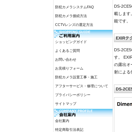
DS-2C
防犯カメラシステムFAQ
載します
防犯カメラ接続方法
能です。
CCTVレンズの選定方法
EXIR
ショッピングガイド
DS-2C
よくあるご質問
す。 E
お問い合わせ
の露出オ
お見積りフォーム
射による
防犯カメラ設置工事・施工
アフターサービス・修理について
DS-2C
プライバシーポリシー
サイトマップ
会社案内
特定商取引法表記