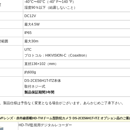
-40°C〜60°C（-40° F〜140 °F）
度
湿度90％以下（結露しないこと）
DC12V
最大4.5W
IP65
射範囲
最大30m
UTC
プロトコル：HIKVISION-C（Coaxitron）
直径136×102（mm）
約600g
DS-2CE56H1T-ITZ本体
取付ネジ一式
製品保証期間3年間
、製品仕様は予告なく変更となる場合がございます。あらかじめご了承下さい。
VFレンズ・赤外線搭載HD-TVIドーム型防犯カメラ DS-2CE56H1T-ITZ オプション品のご案
HD-TVI監視用デジタルレコーダー