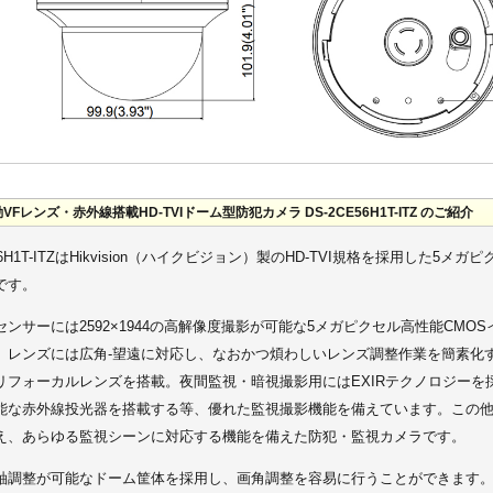
VFレンズ・赤外線搭載HD-TVIドーム型防犯カメラ DS-2CE56H1T-ITZ のご紹介
E56H1T-ITZはHikvision（ハイクビジョン）製のHD-TVI規格を採用した5メ
です。
センサーには2592×1944の高解像度撮影が可能な5メガピクセル高性能CMO
、レンズには広角-望遠に対応し、なおかつ煩わしいレンズ調整作業を簡素化するf
リフォーカルレンズを搭載。夜間監視・暗視撮影用にはEXIRテクノロジーを採
能な赤外線投光器を搭載する等、優れた監視撮影機能を備えています。この他、T
え、あらゆる監視シーンに対応する機能を備えた防犯・監視カメラです。
軸調整が可能なドーム筐体を採用し、画角調整を容易に行うことができます