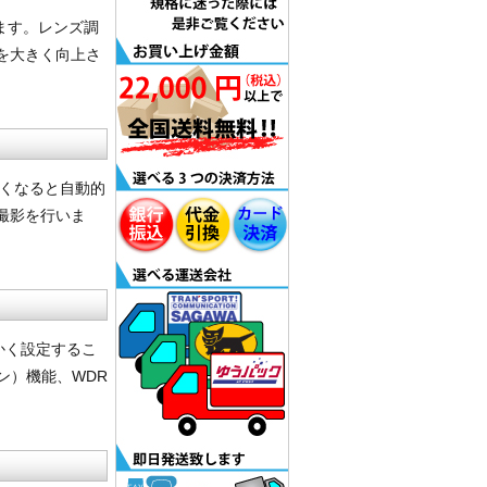
ています。レンズ調
を大きく向上さ
、暗くなると自動的
撮影を行いま
細かく設定するこ
ョン）機能、WDR