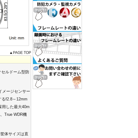
▲PAGE TOP
ガピクセルドーム型防
Sイメージセンサー
2.8～12mm
用した最大40m
rue WDR機
。筐体サイズは直