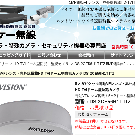
5MP電動VFレンズ・赤外線搭載HD-TVIド
ゴリー
HD-TVIドーム型防犯・監視カメラ
DS-2CE56H1T-ITZ 5MP電動V
VFレンズ・赤外線搭載HD-TVIドーム型防犯カメラ DS-2CE56H1T-ITZ
5メガピクセル電動VFレンズ・赤外
HD-TVIドーム型防犯カメラ
電動VFレンズ搭載！5MPドーム型
型番：DS-2CE56H1T-ITZ
価格：お見積り品
本製品はお取り寄せとなります。
納期はご注文後、3～4日を要します