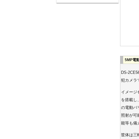
5MP電動
DS-2C
犯カメラ
イメージ
を搭載し
の電動バ
照射が可
能等も備
筐体は三