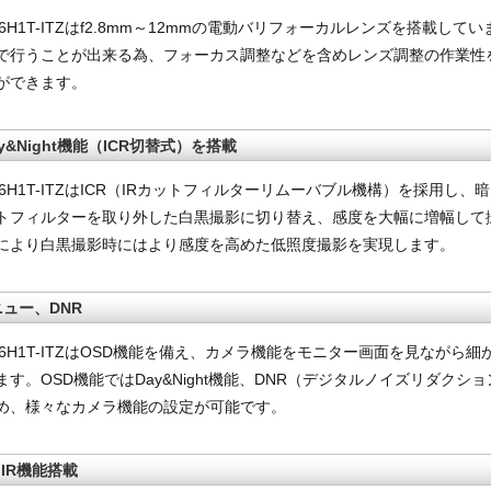
E56H1T-ITZはf2.8mm～12mmの電動バリフォーカルレンズを搭載し
で行うことが出来る為、フォーカス調整などを含めレンズ調整の作業性
ができます。
Day&Night機能（ICR切替式）を搭載
E56H1T-ITZはICR（IRカットフィルターリムーバブル機構）を採用し
ットフィルターを取り外した白黒撮影に切り替え、感度を大幅に増幅して
により白黒撮影時にはより感度を高めた低照度撮影を実現します。
ニュー、DNR
E56H1T-ITZはOSD機能を備え、カメラ機能をモニター画面を見ながら
す。OSD機能ではDay&Night機能、DNR（デジタルノイズリダクシ
め、様々なカメラ機能の設定が可能です。
IR機能搭載