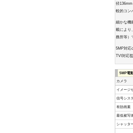
径136
較的コン
細かな機能
載により
務所等）
5MP対応
TVI対
5MP電動
カメラ
イメージ
信号シス
有効画素
最低被写
シャッタ