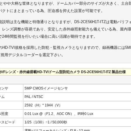
mmとやや大柄な筐体となりますが、ドームカバー部分のサイズが大きく、土台
パクトにまとまっている為、圧迫感を抑えた設置が可能です。
説明は主な機能と特徴通りとなりますが、DS-2CE56H1T-ITZは電動バリ
、レンズ調整が容易であり、安定した赤外線照射能力も備えている為、屋内
で24時間監視を行いたい場合に高い活躍が期待できます。
のHD-TVI規格を採用した防犯・監視カメラとなりますので、録画機器には5M
応監視用デジタルコーダーを選定下さい。
VFレンズ・赤外線搭載HD-TVIドーム型防犯カメラ DS-2CE56H1T-ITZ 製品仕様
センサ
5MP CMOSイメージセンサ
テム
PAL / NTSC
2592（H）* 1944（V）
体照度
0.01 Lux @（F1.2、AGC ON）、IR時0 Lux
ースピード
1/25（1/30）~1 / 50,000秒
電動バリフォーカルレンズ：f2.8 - 12 mm