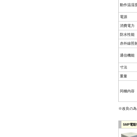
動作温湿
電源
消費電力
防水性能
赤外線照
通信機能
寸法
重量
同梱内容
※改良の為
5MP電動