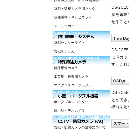
赤外線投光器・赤外線照射器
DS-2C
防犯・監視カメラ用マイク
整を電動
各種電材・キャビネット
せること
メモリーカード
True 
防犯センサーライト
DS-2C
防犯ステッカー
にIRカ
す。これ
特殊用途カメラ
工業用・検査用カメラ
OSDメ
マイクロスコープカメラ
DS-2C
とができま
ポータブルレコーダー
機能を始
超小型ビデオカメラ
スマート
防犯・監視カメラの規格について