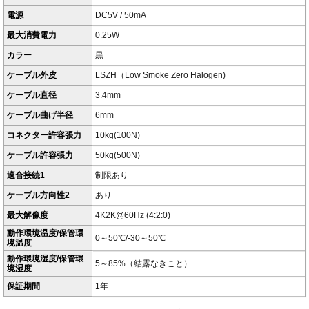
電源
DC5V / 50mA
最大消費電力
0.25W
カラー
黒
ケーブル外皮
LSZH（Low Smoke Zero Halogen)
ケーブル直径
3.4mm
ケーブル曲げ半径
6mm
コネクター許容張力
10kg(100N)
ケーブル許容張力
50kg(500N)
適合接続1
制限あり
ケーブル方向性2
あり
最大解像度
4K2K@60Hz (4:2:0)
動作環境温度/保管環
0～50℃/-30～50℃
境温度
動作環境湿度/保管環
5～85%（結露なきこと）
境湿度
保証期間
1年