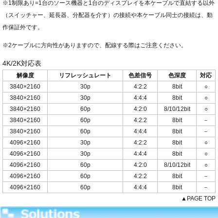
※1制限あり=1台のソース機器と1台のディスプレイを本ケーブルで直結する以外
（スイッチャー、延長器、分配器を介す）の接続や本ケーブル同士の接続は、動
作保証外です。
※2ケーブルに方向性がありますので、配線する際はご注意ください。
4K/2K対応表
解像度
リフレッシュレート
色差信号
色深度
対応
3840×2160
30p
4:2:2
8bit
○
3840×2160
30p
4:4:4
8bit
○
3840×2160
60p
4:2:0
8/10/12bit
○
3840×2160
60p
4:2:2
8bit
－
3840×2160
60p
4:4:4
8bit
－
4096×2160
30p
4:2:2
8bit
○
4096×2160
30p
4:4:4
8bit
○
4096×2160
60p
4:2:0
8/10/12bit
○
4096×2160
60p
4:2:2
8bit
－
4096×2160
60p
4:4:4
8bit
－
▲PAGE TOP