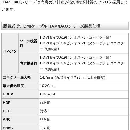
HAM/DAOシリーズは有毒ガス排出がない難燃材質のLSZHを採用して
います。
脱着式 光HDMIケーブル HAM/DAOシリーズ製品仕様
HDMIタイプA19ピン オス x1（コネクター部）
ソース機器
HDMIタイプD19ピン オス x1（光ケーブルとコネクタ
側
ーの接続部）
コネクタ
ー
HDMIタイプA19ピン オス x1（コネクター部）
表示機器側
HDMIタイプD19ピン オス x1（光ケーブルとコネクタ
ーの接続部）
コネクター最大幅
14.7mm（配管サイズΦ22mm以上を推奨）
最大伝送速度
10.2Gbps
HDCP
HDCP1.4
HDR
非対応
CEC
対応
ARC
非対応
EHAC
非対応