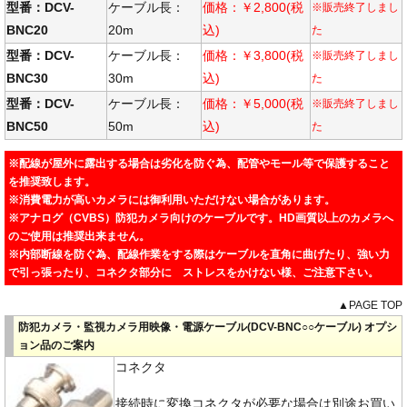
型番：DCV-
ケーブル長：
価格：￥2,800(税
※販売終了しまし
BNC20
20m
込)
た
型番：DCV-
ケーブル長：
価格：￥3,800(税
※販売終了しまし
BNC30
30m
込)
た
型番：DCV-
ケーブル長：
価格：￥5,000(税
※販売終了しまし
BNC50
50m
込)
た
※配線が屋外に露出する場合は劣化を防ぐ為、配管やモール等で保護すること
を推奨致します。
※消費電力が高いカメラには御利用いただけない場合があります。
※アナログ（CVBS）防犯カメラ向けのケーブルです。HD画質以上のカメラへ
のご使用は推奨出来ません。
※内部断線を防ぐ為、配線作業をする際はケーブルを直角に曲げたり、強い力
で引っ張ったり、コネクタ部分に ストレスをかけない様、ご注意下さい。
▲PAGE TOP
防犯カメラ・監視カメラ用映像・電源ケーブル(DCV-BNC○○ケーブル) オプシ
ョン品のご案内
コネクタ
接続時に変換コネクタが必要な場合は別途お買い