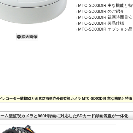
→MTC-SD03DIR 主な機能と
→MTC-SD03DIR のご紹介
→MTC-SD03DIR 録画時間目安
→MTC-SD03DIR 製品仕様
→MTC-SD03DIR オプション品
ドレコーダー搭載52万画素防雨型赤外線監視カメラ MTC-SD03DIR 主な機能と特徴
ーム型監視カメラと960H録画に対応したSDカード録画装置が一体化