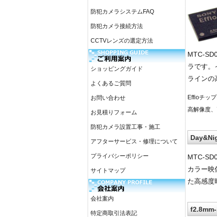
防犯カメラシステムFAQ
防犯カメラ接続方法
CCTVレンズの選定方法
MTC-S
ラです。イ
ショッピングガイド
ラインの
よくあるご質問
Effioチ
お問い合わせ
高解像度、
お見積りフォーム
防犯カメラ設置工事・施工
Day&N
アフターサービス・修理について
プライバシーポリシー
MTC-S
カラー映
サイトマップ
た高感度
会社案内
f2.8
特定商取引法表記