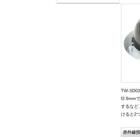
TW-SD
f2.8
するなど
けると2
赤外線