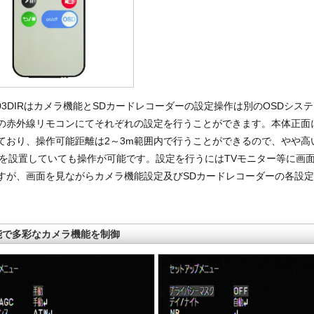
SD03DIRはカメラ機能とSDカードレコーダーの設定操作は別のOSDシス
の赤外線リモコンにてそれぞれの設定を行うことができます。本体正面
ており、操作可能距離は2～3m範囲内で行うことができるので、やや高い
DIRを設置していても操作が可能です。設定を行うにはTVモニター等に画
すが、画面を見ながらカメラ機能設定及びSDカードレコーダーの各設
能で多彩なカメラ機能を制御