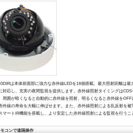
D03DIRは本体前面部に強力な赤外線LEDを18個搭載。最大照射距離は最
に対応し、充実の夜間監視を提供します。赤外線照射タイミングはCDS
、周囲が暗くなると自動的に赤外線を照射、明るくなると赤外線をOFF
赤外線の寿命を大幅に伸ばせます。また、赤外線照射による乱反射を被
スマートIR機能を搭載し、より安定した赤外線照射による監視を行うこ
リモコンで遠隔操作