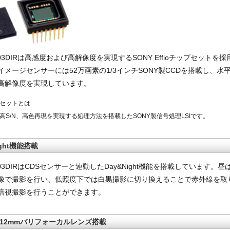
D03DIRは高感度および高解像度を実現するSONY Effioチップセットを
メージセンサーには52万画素の1/3インチSONY製CCDを搭載し、水平
高解像度を実現しています。
ップセットとは
高S/N、高色再現を実現する処理方法を搭載したSONY製信号処理LSIです。
ight機能搭載
D03DIRはCDSセンサーと連動したDay&Night機能を搭載しています。
像で撮影を行い、低照度下では白黒撮影に切り換えることで赤外線を取
暗視撮影を行うことができます。
mm-12mmバリフォーカルレンズ搭載