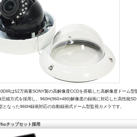
D03DIRは52万画素SONY製の高解像度CCDを搭載した高解像度ドーム
映像圧縮方式を採用し、960H(960×480)解像度の録画に対応した高性能
型となった960H録画対応の自動録画式ドーム型監視カメラです。
Effioチップセット採用