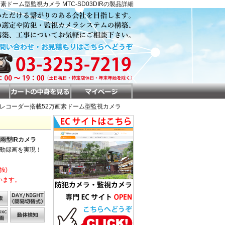
素ドーム型監視カメラ MTC-SD03DIRの製品詳細
Dカードレコーダー搭載52万画素ドーム型監視カメラ
雨型IRカメラ
自動録画を実現！
抜)
います。