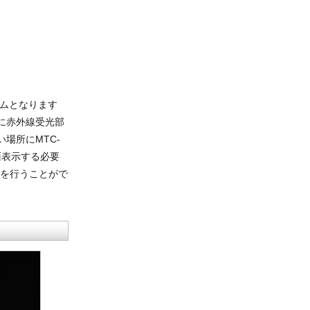
テムとなります
に赤外線受光部
場所にMTC-
面表示する必要
定を行うことがで