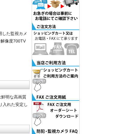
採用した監視カメ
解像度700TV
昼は鮮明な高画質
り入れた安定し