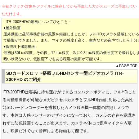
※右クリック-対象をファイルに保存してから再生した方がスムーズに再生してい
ただけます。
- ITR-200FHDの動画についてひとこと -
●屋外動画
屋外動画は昼間事務所前の風景を録画しましたが、フルHDカメラを搭載してい
で撮影ができました。また、マイクの感度も高く、室内などの音声でしたら十分
●低照度下撮影動画
最初は30Lux程度、その後、12Lux程度、次に0.3Lux程度の低照度下で撮影をし
暗い状況なので、低照度下でもある程度の撮影が可能です。
▲PAGE TOP
SDカードスロット搭載フルHDセンサー型ビデオカメラ ITR-
200FHD のご紹介
ITR-200FHDは容易に持ち運びができるコンパクトボディに、フルHDによ
る高精細撮影が可能なメガピクセルカメラとフルHD録画に対応した高性
能SDカードレコーダーを搭載したカメラ録画機一体型の防犯カメラで
す。本体は人感センサーのデザインになっており、カメラの存在を意識さ
れずに防犯録画することが出来ます。カメラ本体には音声マイクを内蔵
し、映像だけでなく音声による録画も可能です。