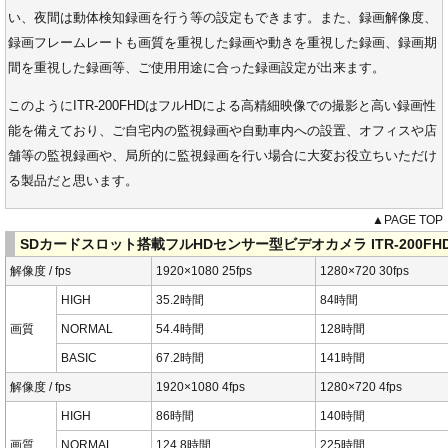
い、夜間は動体検知録画を行う等の設定もできます。また、録画解像度、
録画フレームレートも画質を重視した録画や動きを重視した録画、録画期
間を重視した録画等、ご使用用途に合った録画設定が出来ます。
このようにITR-200FHDはフルHDによる高精細映像での撮影と高い録画性
能を備えており、ご自宅内の監視録画や自動車内への設置、オフィスや店
舗等の監視録画や、局所的に監視録画を行い場合に大変お役立ちいただけ
る製品だと思います。
▲PAGE TOP
SDカードスロット搭載フルHDセンサー型ビデオカメラ ITR-200FH
解像度 / fps
1920×1080 25fps
1280×720 30fps
HIGH
35.2時間
84時間
画質
NORMAL
54.4時間
128時間
BASIC
67.2時間
141時間
解像度 / fps
1920×1080 4fps
1280×720 4fps
HIGH
86時間
140時間
画質
NORMAL
124.8時間
225時間