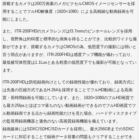
搭載するカメラは200万画素のメガピクセルCMOSイメージセンサーを採
用することでフルHD解像度（1920×1080）による高精細な動画録画を可
能にしました。
また、ITR-200FHDのカメラレンズはf3.7mmのピンホールレンズを採用
し、視野角は約60度と標準的な画角を得ることができ、比較的ワイドな撮
影ができます。搭載するカメラはCMOSの為、低照度下の撮影には弱いと
言う弱点がありますが、ITR-200FHDは感度アップ機能が備わっており、
最低被写体照度は1.1Luxとある程度の低照度下でも撮影が可能となってい
ます。
ITR-200FHDは防犯録画向けとしての録画性能が優れており、録画方式に
は先進の圧縮方式であるH.264を採用することでフルHD動画による高画
質・長時間録画を可能にしています。また、1920×1080のフルHD画質で
も最大25fpsとほぼコマ落ちのない動画録画ができるのでフルHD画質でフ
ル動画録画できる点から録画性能だけを見た場合、ハードディスクタイプ
の監視用録画機器と遜色のない高画質録画機能を備えています。
録画媒体にはSDXC/SDHC/SDカードを採用し、最大256GBまでのSDXC
カードに対応することで録画データ容量の問題もクリアすることができ、