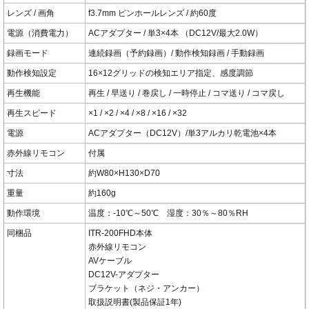
レンズ / 画角
f3.7mm ピンホールレンズ / 約60度
電源（消費電力）
ACアダプター / 単3×4本 （DC12V/最大2.0W）
録画モード
連続録画（予約録画）/ 動作検知録画 / 手動録画
動作検知設定
16×12グリッドの検知エリア指定、感度調節
再生機能
再生 / 早送り / 巻戻し / 一時停止 / コマ送り / コマ戻し
再生スピード
×1 / ×2 / ×4 / ×8 / ×16 / ×32
電源
ACアダプター（DC12V）/単3アルカリ乾電池×4本
赤外線リモコン
付属
寸法
約W80×H130×D70
重量
約160g
動作環境
温度：-10℃～50℃ 湿度：30％～80％RH
同梱品
ITR-200FHD本体
赤外線リモコン
AVケーブル
DC12V-アダプター
ブラケット（ネジ・アンカー）
取扱説明書(製品保証1年)