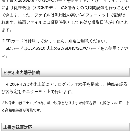
応で最大256GBまでのSDXCカードを使用することが可能です。これ
により従来機種（32GBモデル）の8倍近くの長時間記録を行うことが
できます。また、ファイルは汎用性の高いAVIフォーマットで記録さ
れます。録画ファイルには証拠映像として有効な撮影日時が刻印され
ます。
※SDカードは付属しておりません。別途ご用意ください。
SDカードはCLASS10以上のSD/SDHC/SDXCカードをご使用くださ
い。
ビデオ出力端子搭載
ITR-200FHDは本体上部にアナログビデオ端子を搭載し、映像確認及
び各設定をモニター画面上で行います。
※映像出力はアナログの為、粗い映像となりますが録画を行った際はフルHDによ
る高精細録画が可能です。
上書き録画対応