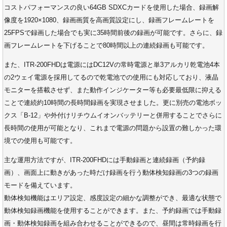
コストパフォーマンスの良い64GB SDXCカードを使用した場合、録画解
像度を1920×1080、録画画質を高画質設定にし、録画フレームレートを
25FPSで録画した場合でも実に35時間前後の録画が可能です。さらに、録
画フレームレートを下げることで80時間以上の連続録画も可能です。
また、ITR-200FHDは電源にはDC12Vの常時電源と単3アルカリ乾電池4本
の2ウェイ電源を採用してるので乾電池での使用にも対応しており、液晶
モニターを搭載させず、また動作インジケーター等も必要最低限に抑える
ことで連続約10時間の長時間録画を実現させました。更に別売の電池ボッ
クス「B-12」や外付けリチウムイオンバッテリーと併用することでさらに
長時間の使用が可能となり、これまで電源の問題から設置の難しかった環
境での使用も可能です。
主な運用方法ですが、ITR-200FHDには手動録画と連続録画（予約録
画）、画面上に動きがあった時だけ録画を行う動体検知録画の3つの録画
モードを備えています。
動体検知機能はエリア設定、感度設定の細かな調整ができ、最適な状態で
動体検知録画機能を使用することができます。また、予約録画では手動録
画・動体検知録画を組み合わせることができるので、昼間は常時録画を行