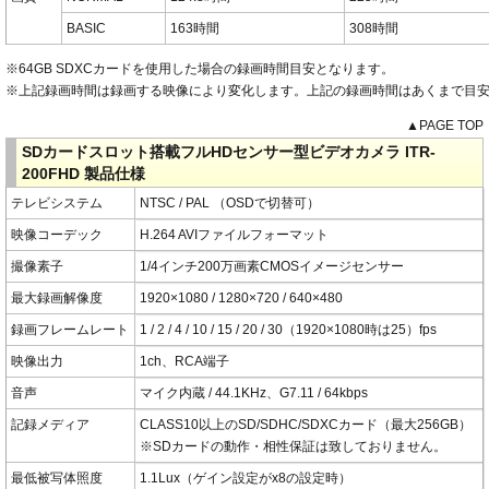
BASIC
163時間
308時間
※64GB SDXCカードを使用した場合の録画時間目安となります。
※上記録画時間は録画する映像により変化します。上記の録画時間はあくまで目
▲PAGE TOP
SDカードスロット搭載フルHDセンサー型ビデオカメラ ITR-
200FHD 製品仕様
テレビシステム
NTSC / PAL （OSDで切替可）
映像コーデック
H.264 AVIファイルフォーマット
撮像素子
1/4インチ200万画素CMOSイメージセンサー
最大録画解像度
1920×1080 / 1280×720 / 640×480
録画フレームレート
1 / 2 / 4 / 10 / 15 / 20 / 30（1920×1080時は25）fps
映像出力
1ch、RCA端子
音声
マイク内蔵 / 44.1KHz、G7.11 / 64kbps
記録メディア
CLASS10以上のSD/SDHC/SDXCカード（最大256GB）
※SDカードの動作・相性保証は致しておりません。
最低被写体照度
1.1Lux（ゲイン設定がx8の設定時）