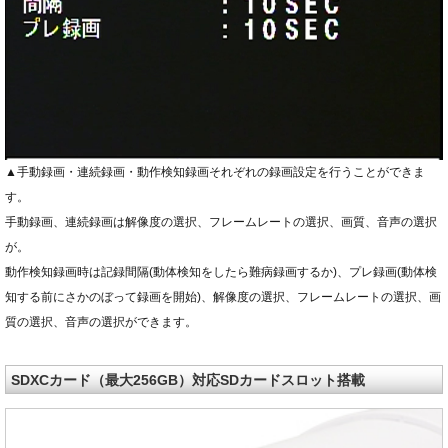
▲手動録画・連続録画・動作検知録画それぞれの録画設定を行うことができま
す。
手動録画、連続録画は解像度の選択、フレームレートの選択、画質、音声の選択
が。
動作検知録画時は記録間隔(動体検知をしたら難病録画するか)、プレ録画(動体検
知する前にさかのぼって録画を開始)、解像度の選択、フレームレートの選択、画
質の選択、音声の選択ができます。
SDXCカード（最大256GB）対応SDカードスロット搭載