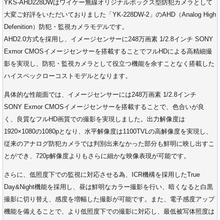
YKS-AHD228DWはワイケー無線オリジナルボックス型防犯カメラとして
大変ご好評をいただいておりました「YK-228DW-2」のAHD（Analog High
Defenition）防犯・監視カメラモデルです。
AHD2.0方式を採用し、イメージセンサーに248万画素 1/2.8インチ SONY
Exmor CMOSイメージセンサーを搭載することでフルHDによる高精細撮
影を実現し、防犯・監視カメラとして役立つ機能を余すことなく搭載した
ハイスペックローコストモデルとなります。
具体的な性能面では、イメージセンサーには248万画素 1/2.8インチ
SONY Exmor CMOSイメージセンサーを搭載することで、色合いが良
く、良質なフルHD画質での撮影を実現しました。出力解像度は
1920×1080の1080pとなり、水平解像度は1100TVLの高解像度を実現し、
従来のアナログ防犯カメラでは判別出来なかった部分も鮮明に映し出すこ
とができ、720p解像度よりもさらに細かな映像表現が可能です。
さらに、低照度下での監視に対応させる為、ICR機構を採用したTrue
Day&Night機能を採用し、昼は鮮明なカラー撮影を行い、暗くなると白黒
撮影に切り替え、感度を増幅した撮影が可能です。また、電子感度アップ
機能を備えることで、より低照度下での撮影に対応し、最低被写体照度は