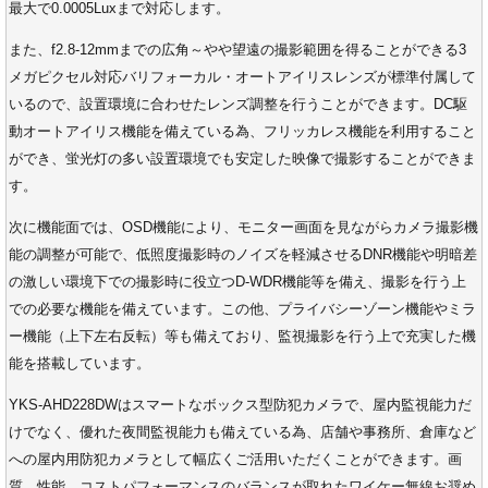
最大で0.0005Luxまで対応します。
また、f2.8-12mmまでの広角～やや望遠の撮影範囲を得ることができる3
メガピクセル対応バリフォーカル・オートアイリスレンズが標準付属して
いるので、設置環境に合わせたレンズ調整を行うことができます。DC駆
動オートアイリス機能を備えている為、フリッカレス機能を利用すること
ができ、蛍光灯の多い設置環境でも安定した映像で撮影することができま
す。
次に機能面では、OSD機能により、モニター画面を見ながらカメラ撮影機
能の調整が可能で、低照度撮影時のノイズを軽減させるDNR機能や明暗差
の激しい環境下での撮影時に役立つD-WDR機能等を備え、撮影を行う上
での必要な機能を備えています。この他、プライバシーゾーン機能やミラ
ー機能（上下左右反転）等も備えており、監視撮影を行う上で充実した機
能を搭載しています。
YKS-AHD228DWはスマートなボックス型防犯カメラで、屋内監視能力だ
けでなく、優れた夜間監視能力も備えている為、店舗や事務所、倉庫など
への屋内用防犯カメラとして幅広くご活用いただくことができます。画
質、性能、コストパフォーマンスのバランスが取れたワイケー無線お奨め