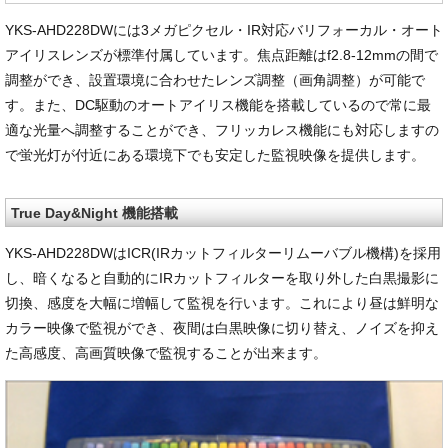
YKS-AHD228DWには3メガピクセル・IR対応バリフォーカル・オート
アイリスレンズが標準付属しています。焦点距離はf2.8-12mmの間で
調整ができ、設置環境に合わせたレンズ調整（画角調整）が可能で
す。また、DC駆動のオートアイリス機能を搭載しているので常に最
適な光量へ調整することができ、フリッカレス機能にも対応しますの
で蛍光灯が付近にある環境下でも安定した監視映像を提供します。
True Day&Night 機能搭載
YKS-AHD228DWはICR(IRカットフィルターリムーバブル機構)を採用
し、暗くなると自動的にIRカットフィルターを取り外した白黒撮影に
切換、感度を大幅に増幅して監視を行います。これにより昼は鮮明な
カラー映像で監視ができ、夜間は白黒映像に切り替え、ノイズを抑え
た高感度、高画質映像で監視することが出来ます。