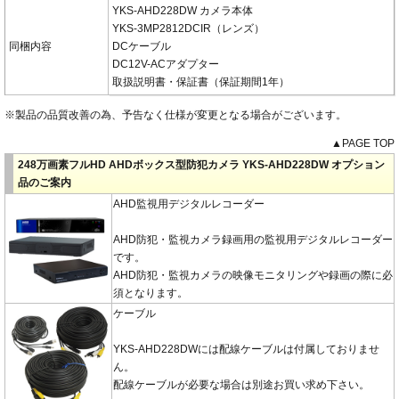
YKS-AHD228DW カメラ本体
YKS-3MP2812DCIR（レンズ）
同梱内容
DCケーブル
DC12V-ACアダプター
取扱説明書・保証書（保証期間1年）
※製品の品質改善の為、予告なく仕様が変更となる場合がございます。
▲PAGE TOP
248万画素フルHD AHDボックス型防犯カメラ YKS-AHD228DW オプション
品のご案内
AHD監視用デジタルレコーダー
AHD防犯・監視カメラ録画用の監視用デジタルレコーダー
です。
AHD防犯・監視カメラの映像モニタリングや録画の際に必
須となります。
ケーブル
YKS-AHD228DWには配線ケーブルは付属しておりませ
ん。
配線ケーブルが必要な場合は別途お買い求め下さい。