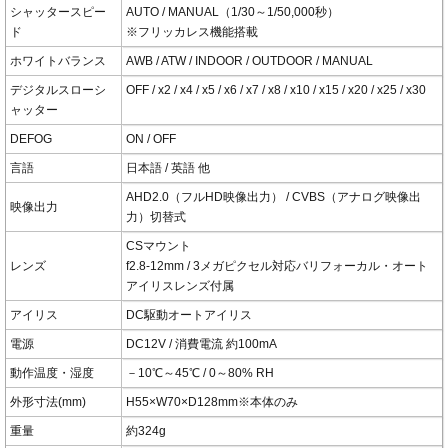
シャッタースピー
AUTO / MANUAL（1/30～1/50,000秒）
ド
※フリッカレス機能搭載
ホワイトバランス
AWB / ATW / INDOOR / OUTDOOR / MANUAL
デジタルスローシ
OFF / x2 / x4 / x5 / x6 / x7 / x8 / x10 / x15 / x20 / x25 / x30
ャッター
DEFOG
ON / OFF
言語
日本語 / 英語 他
AHD2.0（フルHD映像出力） / CVBS（アナログ映像出
映像出力
力）切替式
CSマウント
レンズ
f2.8-12mm / 3メガピクセル対応バリフォーカル・オート
アイリスレンズ付属
アイリス
DC駆動オートアイリス
電源
DC12V / 消費電流 約100mA
動作温度・湿度
－10℃～45℃ / 0～80% RH
外形寸法(mm)
H55×W70×D128mm※本体のみ
重量
約324g