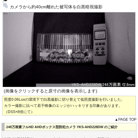
カメラから約40cm離れた被写体を白黒暗視撮影
(画像をクリックすると原寸の画像を表示します)
照度0.06Luxの環境下で白黒撮影に切り替えて低照度撮影を行いました。
カラー撮影に比べて若干映像のエッジがハッキリする印象があります。
（DSS×8倍にて）
▲PAGE TOP
248万画素フルHD AHDボックス型防犯カメラ YKS-AHD228DW のご紹介