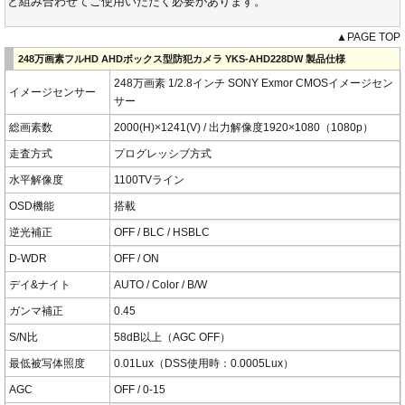
と組み合わせてご使用いただく必要があります。
▲PAGE TOP
248万画素フルHD AHDボックス型防犯カメラ YKS-AHD228DW 製品仕様
248万画素 1/2.8インチ SONY Exmor CMOSイメージセン
イメージセンサー
サー
総画素数
2000(H)×1241(V) / 出力解像度1920×1080（1080p）
走査方式
プログレッシブ方式
水平解像度
1100TVライン
OSD機能
搭載
逆光補正
OFF / BLC / HSBLC
D-WDR
OFF / ON
デイ&ナイト
AUTO / Color / B/W
ガンマ補正
0.45
S/N比
58dB以上（AGC OFF）
最低被写体照度
0.01Lux（DSS使用時：0.0005Lux）
AGC
OFF / 0-15