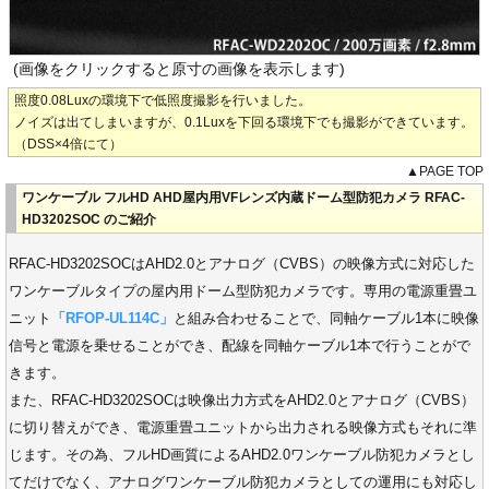
(画像をクリックすると原寸の画像を表示します)
照度0.08Luxの環境下で低照度撮影を行いました。
ノイズは出てしまいますが、0.1Luxを下回る環境下でも撮影ができています。
（DSS×4倍にて）
▲PAGE TOP
ワンケーブル フルHD AHD屋内用VFレンズ内蔵ドーム型防犯カメラ RFAC-
HD3202SOC のご紹介
RFAC-HD3202SOCはAHD2.0とアナログ（CVBS）の映像方式に対応した
ワンケーブルタイプの屋内用ドーム型防犯カメラです。専用の電源重畳ユ
ニット
「RFOP-UL114C」
と組み合わせることで、同軸ケーブル1本に映像
信号と電源を乗せることができ、配線を同軸ケーブル1本で行うことがで
きます。
また、RFAC-HD3202SOCは映像出力方式をAHD2.0とアナログ（CVBS）
に切り替えができ、電源重畳ユニットから出力される映像方式もそれに準
じます。その為、フルHD画質によるAHD2.0ワンケーブル防犯カメラとし
てだけでなく、アナログワンケーブル防犯カメラとしての運用にも対応し