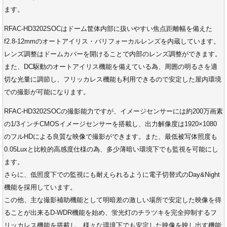
ます。
RFAC-HD3202SOCはドーム筐体内部に扱いやすい焦点距離幅を備えた
f2.8-12mmのオートアイリス・バリフォーカルレンズを内蔵しています。
レンズ調整はドームカバーを開けることで内部のレンズ調整ができます。
また、DC駆動のオートアイリス機能を備えている為、周囲の明るさを適
切な光量に調節し、フリッカレス機能も利用できるので安定した屋内環境
での撮影が可能になります。
RFAC-HD3202SOCの撮影能力ですが、イメージセンサーには約200万画素
の1/3インチCMOSイメージセンサーを搭載し、出力解像度は1920×1080
のフルHDによる良質な映像で撮影ができます。また、最低被写体照度も
0.05Luxと比較的高感度仕様の為、多少薄暗い環境下でも監視を可能にし
ます。
さらに、低照度下での監視にも耐えられるように電子切替式のDay&Night
機能を採用しています。
この他、主な撮影補助機能として明暗差の激しい場所で安定した映像を得
ることが出来るD-WDR機能を始め、蛍光灯のチラツキを完全抑制するフ
リッカレス機能を搭載し、様々な環境下でも安定した映像を映し出す機能