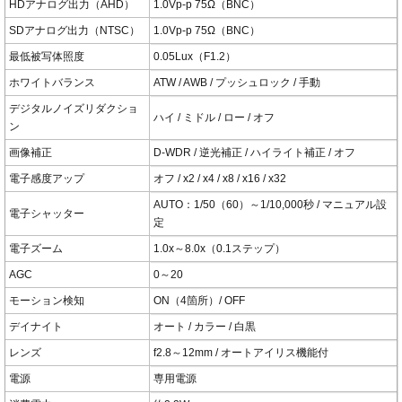
HDアナログ出力（AHD）
1.0Vp-p 75Ω（BNC）
SDアナログ出力（NTSC）
1.0Vp-p 75Ω（BNC）
最低被写体照度
0.05Lux（F1.2）
ホワイトバランス
ATW / AWB / プッシュロック / 手動
デジタルノイズリダクショ
ハイ / ミドル / ロー / オフ
ン
画像補正
D-WDR / 逆光補正 / ハイライト補正 / オフ
電子感度アップ
オフ / x2 / x4 / x8 / x16 / x32
AUTO：1/50（60）～1/10,000秒 / マニュアル設
電子シャッター
定
電子ズーム
1.0x～8.0x（0.1ステップ）
AGC
0～20
モーション検知
ON（4箇所）/ OFF
デイナイト
オート / カラー / 白黒
レンズ
f2.8～12mm / オートアイリス機能付
電源
専用電源