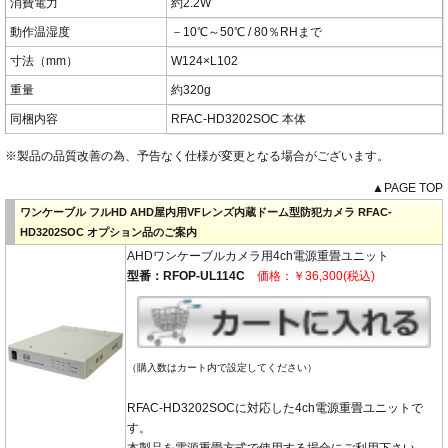
消費電力
約2.2W
動作温湿度
－10℃～50℃ / 80％RHまで
寸法（mm）
W124×L102
重量
約320g
同梱内容
RFAC-HD3202SOC 本体
※製品の品質改善の為、予告なく仕様が変更となる場合がございます。
▲PAGE TOP
ワンケーブル フルHD AHD屋内用VFレンズ内蔵ドーム型防犯カメラ RFAC-
HD3202SOC オプション品のご案内
AHDワンケーブルカメラ用4ch電源重畳ユニット
型番：RFOP-UL114C
価格：￥36,300(税込)
（購入数はカート内で設定してください）
RFAC-HD3202SOCに対応した4ch電源重畳ユニットで
す。