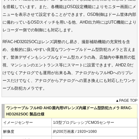
を搭載しています。また、各機能はOSD設定機能によりモニター画面にメ
ニューを表示させて設定することができます。OSD制御はドーム筐体内部
に備わっているOSDスイッチを用いる他、AHD出力時にはUTC機能により
レコーダー側での制御にも対応します。
RFAC-HD3202SOCはレンズ調整のし易さ、撮影補助機能の充実性を含
め、全般的に扱いやすい良質なワンケーブルドーム型防犯カメラと言えま
す。筐体デザインもシンプルなドーム型カメラの為、店舗内や事務所の監
視、マンションのエントランス等にスマートに設置できます。AHD2.0だ
けでなくアナログでも運用が出来る為、アナログからフルHDへのリプレ
ースだけでなく、アナログからアナログへの置き換えにも対応したワンケ
ーブル防犯カメラです。
▲PAGE TOP
ワンケーブル フルHD AHD屋内用VFレンズ内蔵ドーム型防犯カメラ RFAC-
HD3202SOC 製品仕様
イメージセンサー
1/3型プログレッシブCMOSセンサー
解像度
約200万画素 / 1920×1080