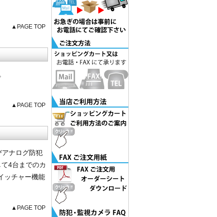
▲PAGE TOP
。
▲PAGE TOP
及びアナログ防犯
て4台までのカ
イッチャー機能
。
▲PAGE TOP