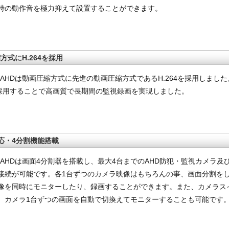
時の動作音を極力抑えて設置することができます。
方式にH.264を採用
04AHDは動画圧縮方式に先進の動画圧縮方式であるH.264を採用しました
4を採用することで高画質で長期間の監視録画を実現しました。
応・4分割機能搭載
004AHDは画面4分割器を搭載し、最大4台までのAHD防犯・監視カメラ
接続が可能です。各1台ずつのカメラ映像はもちろんの事、画面分割をし
像を同時にモニターしたり、録画することができます。また、カメラス
、カメラ1台ずつの画面を自動で切換えてモニターすることも可能です