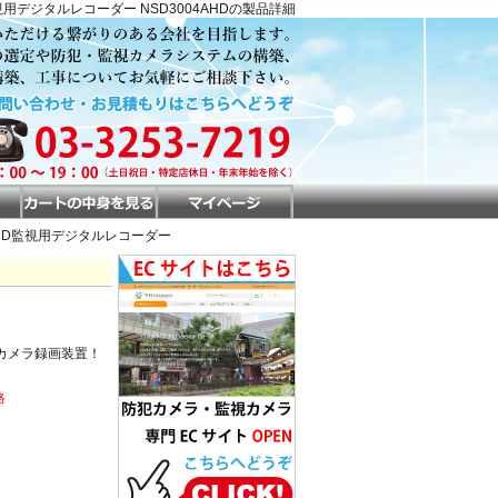
視用デジタルレコーダー NSD3004AHDの製品詳細
ンAHD監視用デジタルレコーダー
カメラ録画装置！
格
。