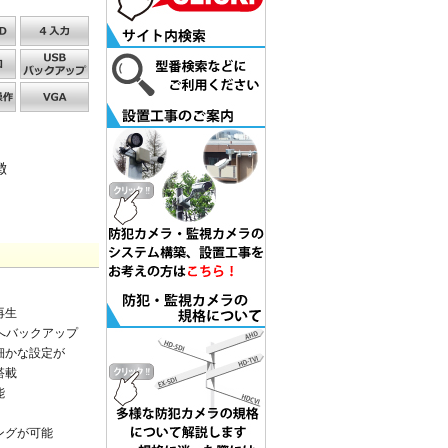
徴
再生
へバックアップ
細かな設定が
搭載
能
ングが可能