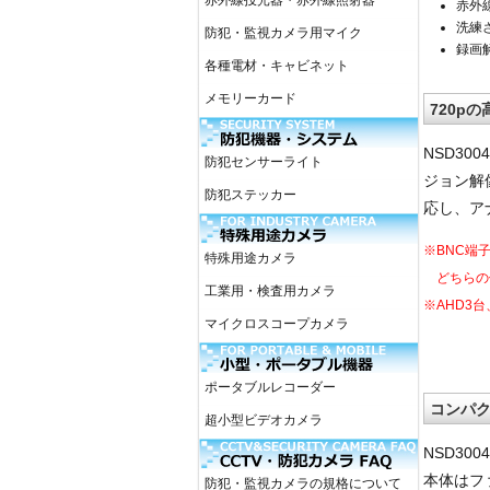
赤外線投光器・赤外線照射器
赤外
洗練
防犯・監視カメラ用マイク
録画
各種電材・キャビネット
メモリーカード
720p
NSD3
防犯センサーライト
ジョン解
防犯ステッカー
応し、ア
※BNC端
特殊用途カメラ
どちらの
工業用・検査用カメラ
※AHD3
マイクロスコープカメラ
ポータブルレコーダー
コンパ
超小型ビデオカメラ
NSD30
本体はフ
防犯・監視カメラの規格について