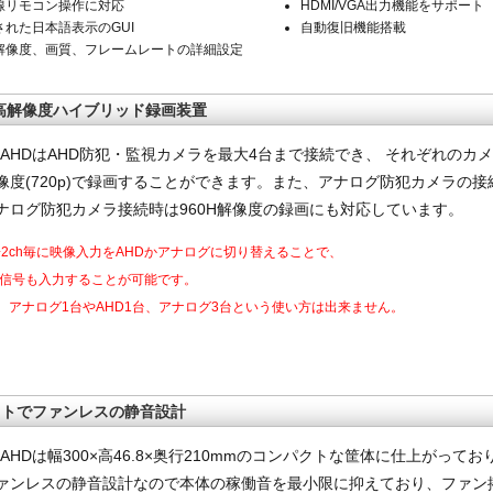
線リモコン操作に対応
HDMI/VGA出力機能をサポート
された日本語表示のGUI
自動復旧機能搭載
解像度、画質、フレームレートの詳細設定
の高解像度ハイブリッド録画装置
004AHDはAHD防犯・監視カメラを最大4台まで接続でき、 それぞれのカ
像度(720p)で録画することができます。また、アナログ防犯カメラの
ナログ防犯カメラ接続時は960H解像度の録画にも対応しています。
子2ch毎に映像入力をAHDかアナログに切り替えることで、
信号も入力することが可能です。
台、アナログ1台やAHD1台、アナログ3台という使い方は出来ません。
クトでファンレスの静音設計
04AHDは幅300×高46.8×奥行210mmのコンパクトな筐体に仕上がって
ァンレスの静音設計なので本体の稼働音を最小限に抑えており、ファン