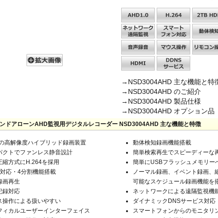
→NSD3004AHD 主な機能と特
→NSD3004AHD のご紹介
→NSD3004AHD 製品仕様
→NSD3004AHD オプション品
タンドアローンAHD監視用デジタルレコーダー NSD3004AHD 主な機能と特徴
0pの高解像度ハイブリッド録画装置
動体検知録画機能搭載
パクトでファンレス静音設計
簡単検索再生でスピーディーな
縮方式にH.264を採用
簡単にUSBフラッシュメモリー
力対応・4分割機能搭載
ノーマル録画、イベント録画、
録画再生
可能なスケジュール録画機能を
記録対応
ネットワークによる遠隔監視機
ス操作による扱いやすい
ダイナミックDNSサービス対応
フィカルユーザーインターフェイス
スマートフォンからのモニタリ