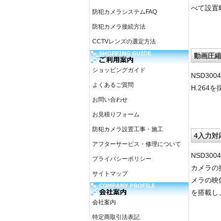
べて設置
防犯カメラシステムFAQ
防犯カメラ接続方法
CCTVレンズの選定方法
動画圧縮
ショッピングガイド
NSD30
よくあるご質問
H.26
お問い合わせ
お見積りフォーム
防犯カメラ設置工事・施工
4入力対
アフターサービス・修理について
NSD3
プライバシーポリシー
カメラの
サイトマップ
メラの映
を搭載し
会社案内
特定商取引法表記