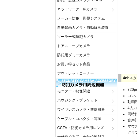
防犯・監視カメラ(HD-SDI)
ネットワーク・IPカメラ
メーカー防犯・監視システム
自動録画カメラ・自動録画装置
ソーラー式防犯カメラ
ドアスコープカメラ
防犯用ダミーカメラ
お買い得セット商品
アウトレットコーナー
4chス
72
モニター・映像関連
コン
ハウジング・ブラケット
動画圧
4入
ワイヤレスカメラ・無線機器
同時
ケーブル・コネクタ・電源
音声
マウ
CCTV・防犯カメラ用レンズ
グラ