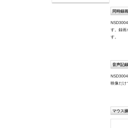
同時録
NSD3
す。録画
す。
音声記
NSD30
映像だけ
マウス