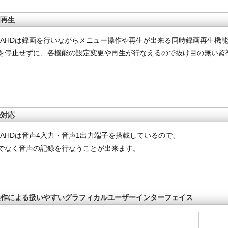
画再生
004AHDは録画を行いながらメニュー操作や再生が出来る同時録画再生機
を停止せずに、各機能の設定変更や再生が行なえるので抜け目の無い監
録対応
04AHDは音声4入力・音声1出力端子を搭載しているので、
でなく音声の記録を行なうことが出来ます。
操作による扱いやすいグラフィカルユーザーインターフェイス