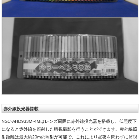
赤外線投光器搭載
NSC-AHD933M-4Mはレンズ周囲に赤外線投光器を搭載し、低照度下
になると赤外線を照射した暗視撮影を行うことができます。赤外線照
射距離は最大約20mの照射が可能で、これにより昼夜を問わずに監視