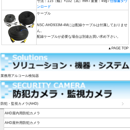
寸法：115（幅）×102（高）mm / 重量：49g /
仕様書ダウ
ンロード
ケーブル
NSC-AHD933M-4Mには配線ケーブルは付属しておりませ
ん。
配線ケーブルが必要な場合は別途お買い求め下さい。
▲PAGE TOP
業務用アルコール検知器
防犯・監視カメラ(AHD)
AHD屋内用防犯カメラ
AHD屋外用防犯カメラ