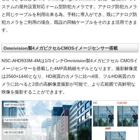
ステムの屋外設置対応ドーム型防犯カメラです。アナログ防犯カメラ
と同じケーブルを利用出来る為、手軽に導入ができ、既にアナログ防
犯カメラをご利用の場合、既設の同軸ケーブルをそのまま活用できま
す。
Omnivision製4メガピクセルCMOSイメージセンサー搭載
NSC-AHD933M-4Mは1/3インチOmnivision製4メガピクセル CMOSイ
メージセンサーを搭載した4MP高精細モデルとなります。撮影解像度
は2560×1440となり、HD画質のカメラに比べ4倍、フルHD画質のカ
メラに比べると2倍の高解像度撮影が可能で、より広範囲で高鮮明な
映像を撮影することができます。