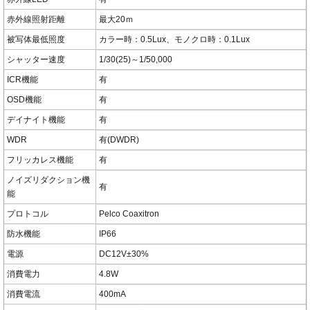
赤外線照射距離
最大20ｍ
被写体最低照度
カラー時：0.5Lux、モノクロ時：0.1Lux
シャッター速度
1/30(25)～1/50,000
ICR機能
有
OSD機能
有
デイナイト機能
有
WDR
有(DWDR)
フリッカレス機能
有
ノイズリダクション機
有
能
プロトコル
Pelco Coaxitron
防水機能
IP66
電源
DC12V±30%
消費電力
4.8W
消費電流
400mA