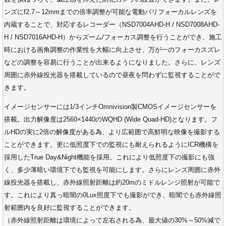
ンズにf2.7～12mmまでの倍率調整が可能な電動バリフォーカルレンズを
内蔵することで、対応するレコーダー（NSD7004AHD-H / NSD7008AHD-
H / NSD7016AHD-H）からズーム/フォーカス調整を行うことができ、施工
時における画角調整の作業性を大幅に向上させ、万が一のフォーカスズレ
などの調整を容易に行うことが出来るようになりました。さらに、レンズ
周囲に赤外線投光器を搭載しているので昼夜を問わずに監視することがで
きます。
イメージセンサーには1/3インチOmnivision製CMOSイメージセンサーを
搭載。出力解像度は2560×1440のWQHD (Wide Quad-HD)となります。フ
ルHDの実に2倍の解像度がある為、より広範囲で高鮮明な映像を撮影する
ことができます。更に低照度下での監視にも耐えられるようにICR機構を
採用したTrue Day&Night機能を採用。これにより低照度下の撮影にも強
く、多少薄暗い環境下でも監視を可能にします。さらにレンズ周囲に赤外
線投光器を搭載し、赤外線照射距離は約20mのミドルレンジ照射が可能で
す。これにより真っ暗闇の0Lux照度下でも撮影ができ、暗闇でも赤外線照
射範囲内を良好に監視することができます。
（赤外線照射距離は環境によって左右される為、最大値の30%～50%減で