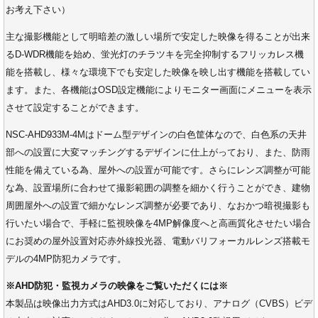
お考え下さい）
主な撮影機能として明暗差の激しい場所で安定した映像を得ることが出来
るD-WDR機能を始め、蛍光灯のチラツキを完全抑制するフリッカレス機
能を搭載し、様々な環境下でも安定した映像を映し出す機能を搭載してい
ます。また、各機能はOSD設定機能によりモニター画面にメニューを表示
させて設定することができます。
NSC-AHD933M-4Mはドーム型デザインの白色筐体なので、白色系の天井
部への設置に大変マッチングするデザインに仕上がっており、また、防雨
性能を備えている為、屋外への設置が可能です。さらにレンズ調整が可能
な為、設置場所に合わせて撮影範囲の調整を細かく行うことができ、建物
周囲屋外への設置で細かなレンズ調整が必要であり、なおかつ暗視撮影も
行いたい場合で、手軽に監視映像を4MP解像度へと高画質化させたい場合
にお奨めの屋外設置対応赤外線投光器、電動バリフォーカルレンズ搭載モ
デルの4MP防犯カメラです。
※AHD防犯・監視カメラの映像をご覧いただくには※
本製品は映像出力方式はAHD3.0に対応しており、アナログ（CVBS）ビデ