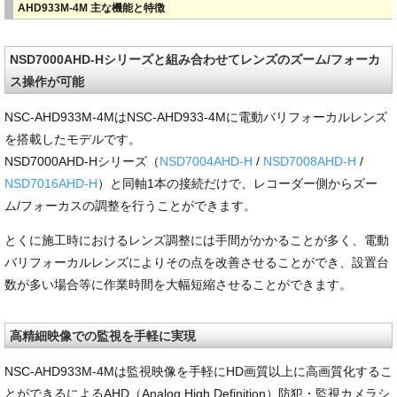
AHD933M-4M 主な機能と特徴
NSD7000AHD-Hシリーズと組み合わせてレンズのズーム/フォーカ
ス操作が可能
NSC-AHD933M-4MはNSC-AHD933-4Mに電動バリフォーカルレンズ
を搭載したモデルです。
NSD7000AHD-Hシリーズ（
NSD7004AHD-H
/
NSD7008AHD-H
/
NSD7016AHD-H
）と同軸1本の接続だけで、レコーダー側からズー
ム/フォーカスの調整を行うことができます。
とくに施工時におけるレンズ調整には手間がかかることが多く、電動
バリフォーカルレンズによりその点を改善させることができ、設置台
数が多い場合等に作業時間を大幅短縮させることができます。
高精細映像での監視を手軽に実現
NSC-AHD933M-4Mは監視映像を手軽にHD画質以上に高画質化するこ
とができるによるAHD（Analog High Definition）防犯・監視カメラシ