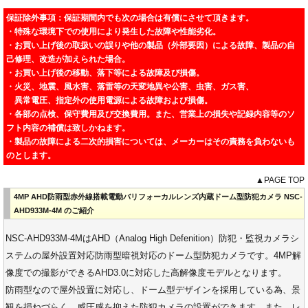
保証除外事項：保証期間内でも次の場合は有償にさせて頂きます。
・特殊な環境下での使用により発生した故障や性能劣化。
・お買い上げ後の取扱いの誤りや他の製品（外部要因）による故障、製品の自
己修理、改造が加えられた場合。
・お買い上げ後の移動、落下等による故障及び損傷。
・火災、地震、風水害、落雷等の天変地異や公害、虫害、ガス害、
異常電圧、指定外の使用電源による故障および損傷。
・各部の点検、保守費用及び交換費用。また、営業上の損失や記録内容等のソ
フト内容の補償は致しかねます。
・製品の故障による二次的損害については、メーカーはその責務を負わないも
のとします。
▲PAGE TOP
4MP AHD防雨型赤外線搭載電動バリフォーカルレンズ内蔵ドーム型防犯カメラ NSC-
AHD933M-4M のご紹介
NSC-AHD933M-4MはAHD（Analog High Defenition）防犯・監視カメラシ
ステムの屋外設置対応防雨型暗視対応のドーム型防犯カメラです。4MP解
像度での撮影ができるAHD3.0に対応した高解像度モデルとなります。
防雨型なので屋外設置に対応し、ドーム型デザインを採用している為、景
観を損ねづらく、威圧感を抑えた防犯カメラの設置ができます。また、レ