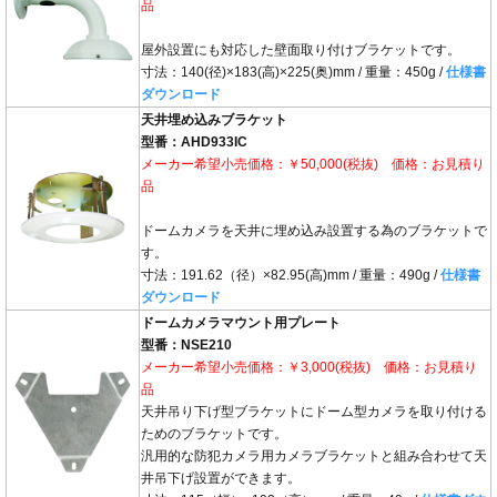
品
屋外設置にも対応した壁面取り付けブラケットです。
寸法：140(径)×183(高)×225(奥)mm / 重量：450g /
仕様書
ダウンロード
天井埋め込みブラケット
型番：AHD933IC
メーカー希望小売価格：￥50,000(税抜) 価格：お見積り
品
ドームカメラを天井に埋め込み設置する為のブラケットで
す。
寸法：191.62（径）×82.95(高)mm / 重量：490g /
仕様書
ダウンロード
ドームカメラマウント用プレート
型番：NSE210
メーカー希望小売価格：￥3,000(税抜) 価格：お見積り
品
天井吊り下げ型ブラケットにドーム型カメラを取り付ける
ためのブラケットです。
汎用的な防犯カメラ用カメラブラケットと組み合わせて天
井吊下げ設置ができます。