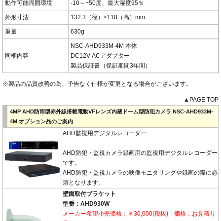
動作可能周囲環境
-10～+50度、最大湿度95％
外形寸法
132.3（径）×118（高）mm
重量
630g
NSC-AHD933M-4M 本体
同梱内容
DC12V-ACアダプター
製品保証書（保証期間3年間）
※製品の品質改善の為、予告なく仕様が変更となる場合がございます。
▲PAGE TOP
4MP AHD防雨型赤外線搭載電動VFレンズ内蔵ドーム型防犯カメラ NSC-AHD933M-
4M オプション品のご案内
AHD監視用デジタルレコーダー
AHD防犯・監視カメラ録画用の監視用デジタルレコーダー
です。
AHD防犯・監視カメラの映像モニタリングや録画の際に必
須となります。
壁面取付ブラケット
型番：AHD930W
メーカー希望小売価格：￥30,000(税抜) 価格：お見積り