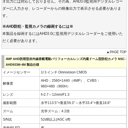
オ出力には対応しておりません。その為、AHD3.0監視用デジタルレコー
ダーに入力させ、レコーダーからの映像出力で表示させる必要がありま
す。
※AHD防犯・監視カメラの録画するには※
本製品を録画するにはAHD3.0に監視用デジタルレコーダーをご使用いた
だく必要があります。
▲PAGE TOP
4MP AHD防雨型赤外線搭載電動バリフォーカルレンズ内蔵ドーム型防犯カメラ NSC-
AHD933M-4M 製品仕様
イメージセンサー
1/３インチ Omnivision CMOS
AHD：2560×1440（4MP）、CVBS：
解像度
960×480（960H）
レンズ
f=2.7～12mm/F1.3
撮影範囲
水平113.5°×垂直59.3°～水平33.4°×垂直18.8°
ズーム
光学ズーム：4.2倍
S/N比
52dB以上(AGC off)
赤外線LED
有