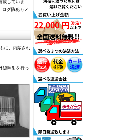
を搭載していま
アナログ防犯カメ
。
ともに、内蔵され
外線照射を行っ