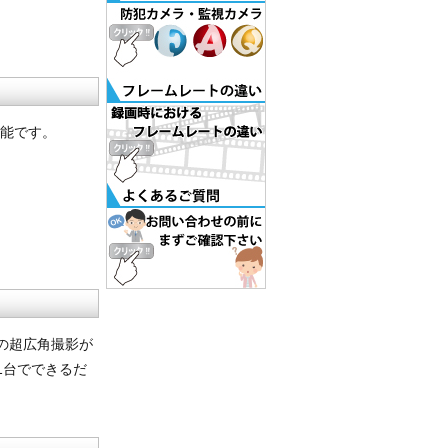
可能です。
度の超広角撮影が
1台でできるだ