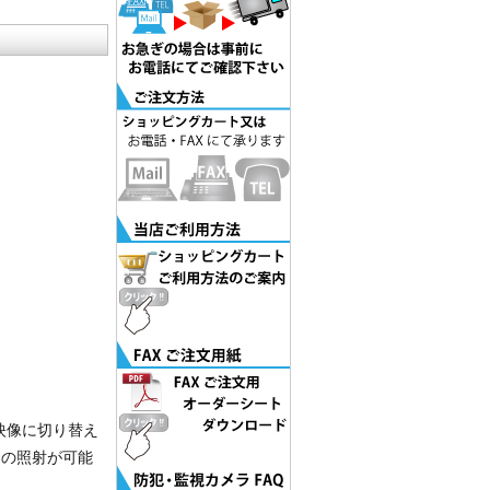
黒映像に切り替え
mの照射が可能