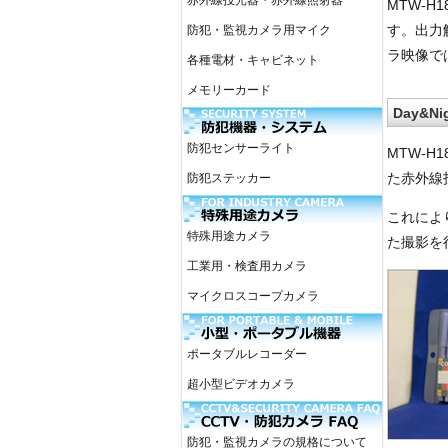
赤外線投光器・赤外線照射器
MTW-H
す。出力
防犯・監視カメラ用マイク
ラ映像で
各種電材・キャビネット
メモリーカード
Day&N
防犯センサーライト
MTW-
た赤外線
防犯ステッカー
これによ
特殊用途カメラ
た撮影を
工業用・検査用カメラ
マイクロスコープカメラ
ポータブルレコーダー
超小型ビデオカメラ
防犯・監視カメラの規格について