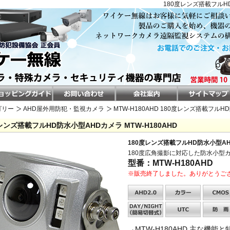
180度レンズ搭載フルHD
ゴリー
AHD屋外用防犯・監視カメラ
MTW-H180AHD 180度レンズ搭載フル
レンズ搭載フルHD防水小型AHDカメラ MTW-H180AHD
180度レンズ搭載フルHD防水小型A
180度広角撮影に対応した防水小型
型番：MTW-H180AHD
※販売終了しました。ありがとうご
→MTW-H180AHD 主な機能と