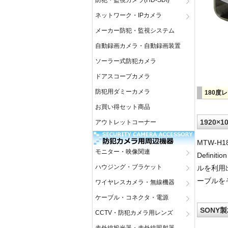
防犯・監視カメラ(HD-SDI)
ネットワーク・IPカメラ
メーカー防犯・監視システム
自動録画カメラ・自動録画装置
ソーラー式防犯カメラ
ドアスコープカメラ
防犯用ダミーカメラ
180度
お買い得セット商品
1920
アウトレットコーナー
MTW-H
モニター・映像関連
Defi
ハウジング・ブラケット
ルを利用
ーブルを
ワイヤレスカメラ・無線機器
ケーブル・コネクタ・電源
SONY
CCTV・防犯カメラ用レンズ