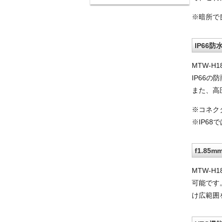
※暗所で
IP66防
MTW-
IP66
また、高
※コネク
※IP6
f1.8
MTW-H
可能です
け広範囲