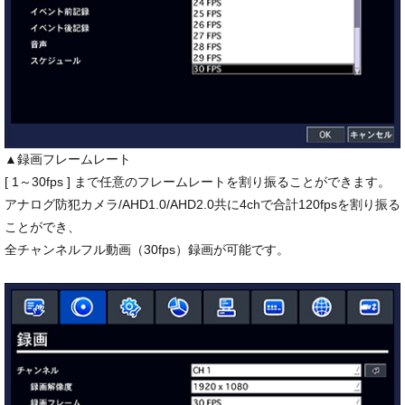
▲録画フレームレート
[ 1～30fps ] まで任意のフレームレートを割り振ることができます。
アナログ防犯カメラ/AHD1.0/AHD2.0共に4chで合計120fpsを割り振る
ことができ、
全チャンネルフル動画（30fps）録画が可能です。