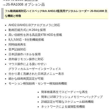
→JS-RA1008 オプション品
フル動画録画対応ハイスペック8ch AHD2.0監視用デジタルレコーダー JS-RA1008 主
な機能と特徴
AHD2.0/AHD1.0/アナログカメラに対応
動画圧縮方式にH.264を採用
高い信頼性を誇る高品質4TB HDDを搭載
8入力対応・8分割機能搭載
同時録画再生
音声記録対応
日本語操作パネルを採用
赤外線リモコン操作に対応
マウス操作による扱いやすい
グラフィカルユーザーインターフェイス
分かり易く洗練された日本語メニュー表示
細かな録画画質設定が可能
モーション検知録画・センサー検知録画機能
簡単検索再生でスピーディーな再生
簡単にUSBフラッシュメモリーへバックアップ
詳細設定が可能なスケジュール録画機能
ネットワークによる遠隔監視機能