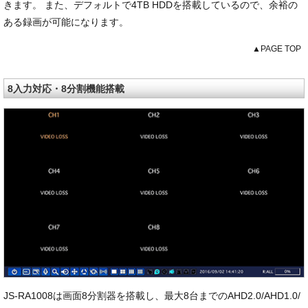
きます。 また、デフォルトで4TB HDDを搭載しているので、余裕の
ある録画が可能になります。
▲PAGE TOP
8入力対応・8分割機能搭載
JS-RA1008は画面8分割器を搭載し、最大8台までのAHD2.0/AHD1.0/