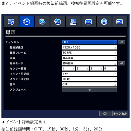
また、イベント録画時の検知前録画、検知後録画設定も可能です。
▲イベント録画設定画面
検知前録画時間：OFF、15秒、30秒、1分、3分、20分